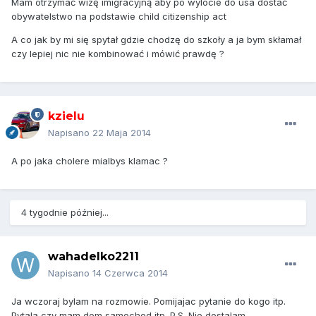
Mam otrzymać wizę imigracyjną aby po wylocie do usa dostać
obywatelstwo na podstawie child citizenship act
A co jak by mi się spytał gdzie chodzę do szkoły a ja bym skłamał
czy lepiej nic nie kombinować i mówić prawdę ?
kzielu
Napisano
22 Maja 2014
A po jaka cholere mialbys klamac ?
4 tygodnie później...
wahadelko2211
Napisano
14 Czerwca 2014
Ja wczoraj bylam na rozmowie. Pomijajac pytanie do kogo itp.
Pytala czy mam dom,samochod itp. P.S. Nie dostalam.