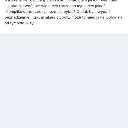
wezwany na rozmowę z konsulem, i nie wiem jakich pytań mam
się spodziewać, nie wiem czy raczej na lajcie czy jakieś
skomplikowane rzeczy może się pytać? Co jak bym wypadł
beznadziejnie, i gadał jakieś głupoty, może to mieć jakiś wpływ na
otrzymanie wizy?