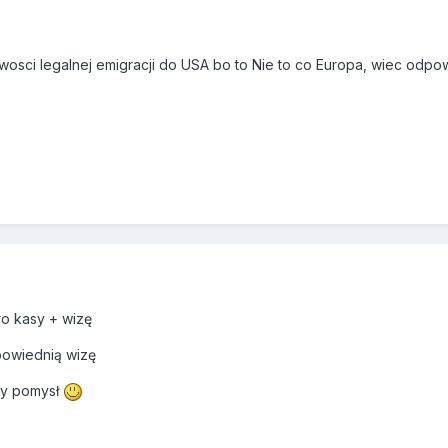
wosci legalnej emigracji do USA bo to Nie to co Europa, wiec odpow
ro kasy + wizę
powiednią wizę
bry pomysł