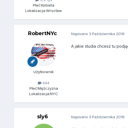
Płeć:
Kobieta
Lokalizacja:
Wrocław
RobertNYc
Napisano
3 Października 2016
A jakie studia chcesz tu podjąć
Użytkownik
444
Płeć:
Mężczyzna
Lokalizacja:
NYC
sly6
Napisano
3 Października 2016