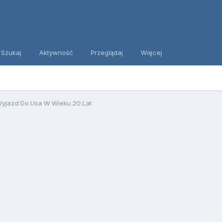
Szukaj
Aktywność
Przeglądaj
Więcej
yjazd Do Usa W Wieku 20 Lat