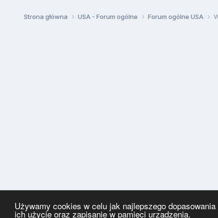
Strona główna
USA - Forum ogólne
Forum ogólne USA
W
Używamy cookies w celu jak najlepszego dopasowania za
ich użycie oraz zapisanie w pamięci urządzenia.