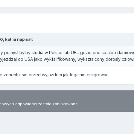
, katlia napisał:
 pomysl bylby studia w Polsce lub UE... gdzie one sa albo darmowe
rzyjezdzaj do USA jako wykfalifikowany, wyksztalcony dorosly czlo
e zorientuj sie przed wyjazdem jak legalnie emigrowac.
nowych odpowiedzi zostało zablokowane.