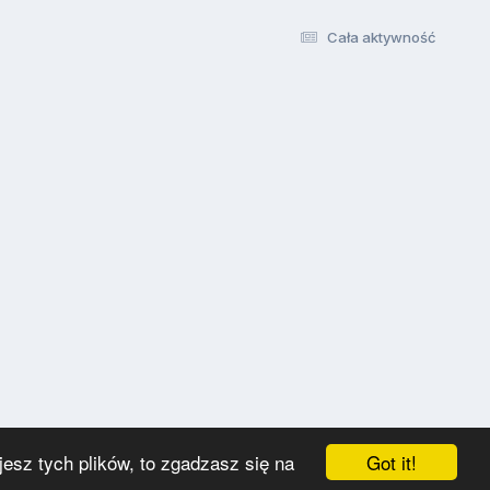
Cała aktywność
Got it!
esz tych plików, to zgadzasz się na