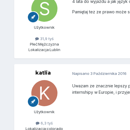
4 lata do wyjazdu a jak język
Pamiętaj tez ze prawo może si
Użytkownik
31,9 tyś
Płeć:
Mężczyzna
Lokalizacja:
Lublin
katlia
Napisano
3 Października 2016
Uwazam ze znacznie lepszy po
internshipy w Europie, i prz
Użytkownik
6,3 tyś
Lokalizacja:
colorado