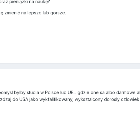
 oraz pieniążki na naukę?
ę zmienić na lepsze lub gorsze.
mysl bylby studia w Polsce lub UE... gdzie one sa albo darmowe al
yjezdzaj do USA jako wykfalifikowany, wyksztalcony dorosly czlowie