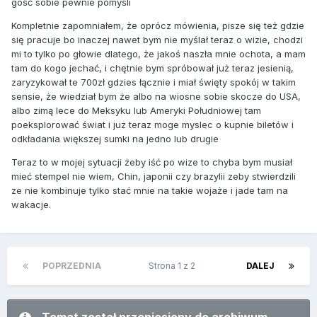
gość sobie pewnie pomyśli
Kompletnie zapomniałem, że oprócz mówienia, pisze się też gdzie
się pracuje bo inaczej nawet bym nie myślał teraz o wizie, chodzi
mi to tylko po głowie dlatego, że jakoś naszła mnie ochota, a mam
tam do kogo jechać, i chętnie bym spróbował już teraz jesienią,
zaryzykował te 700zł gdzies łącznie i miał święty spokój w takim
sensie, że wiedział bym że albo na wiosne sobie skocze do USA,
albo zimą lece do Meksyku lub Ameryki Południowej tam
poeksplorować świat i juz teraz moge myslec o kupnie biletów i
odkładania większej sumki na jedno lub drugie
Teraz to w mojej sytuacji żeby iść po wize to chyba bym musiał
mieć stempel nie wiem, Chin, japonii czy brazylii zeby stwierdzili
ze nie kombinuje tylko stać mnie na takie wojaże i jade tam na
wakacje.
POPRZEDNIA
Strona 1 z 2
DALEJ