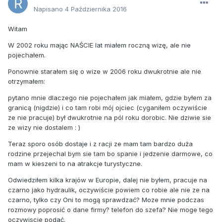
Napisano
4 Października 2016
Witam
W 2002 roku mając NAŚCIE lat miałem roczną wizę, ale nie
pojechałem.
Ponownie starałem się o wize w 2006 roku dwukrotnie ale nie
otrzymałem:
pytano mnie dlaczego nie pojechałem jak miałem, gdzie byłem za
granicą (nigdzie) i co tam robi mój ojciec (cyganiłem oczywiście
ze nie pracuje) był dwukrotnie na pól roku dorobic. Nie dziwie sie
ze wizy nie dostalem : )
Teraz sporo osób dostaje i z racji ze mam tam bardzo duża
rodzine przejechal bym sie tam bo spanie i jedzenie darmowe, co
mam w kieszeni to na atrakcje turystyczne.
Odwiedziłem kilka krajów w Europie, dalej nie byłem, pracuje na
czarno jako hydraulik, oczywiście powiem co robie ale nie ze na
czarno, tylko czy Oni to mogą sprawdzać? Moze mnie podczas
rozmowy poprosić o dane firmy? telefon do szefa? Nie moge tego
oczywiscie podać.