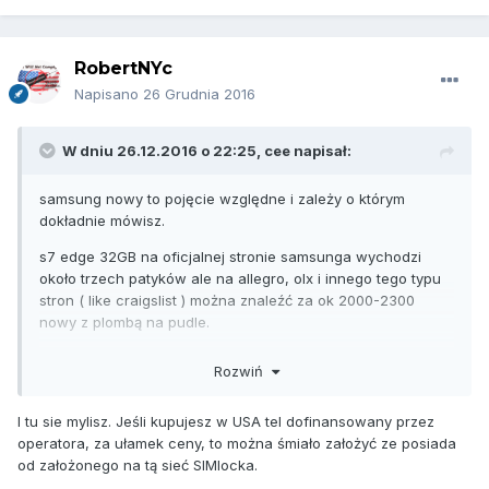
RobertNYc
Napisano
26 Grudnia 2016
W dniu 26.12.2016 o 22:25,
cee
napisał:
samsung nowy to pojęcie względne i zależy o którym
dokładnie mówisz.
s7 edge 32GB na oficjalnej stronie samsunga wychodzi
około trzech patyków ale na allegro, olx i innego tego typu
stron ( like craigslist ) można znaleźć za ok 2000-2300
nowy z plombą na pudle.
Dolar jest teraz dość drogi także wychodzi import do stanów
Rozwiń
bardzo ciekawie wg mnie.
Ja miałem sytuację taką że mój sony Z w 2014 nie chciał
I tu sie mylisz. Jeśli kupujesz w USA tel dofinansowany przez
chodzić w USA na normalnym poziomie ( 4g, LTE itp ) ale
operatora, za ułamek ceny, to można śmiało założyć ze posiada
sądzę że to była kwestia niekompetentnego koleszki z t-
od założonego na tą sieć SIMlocka.
mobile, który nie potrafił mi go skongigurować. W 2015 z3