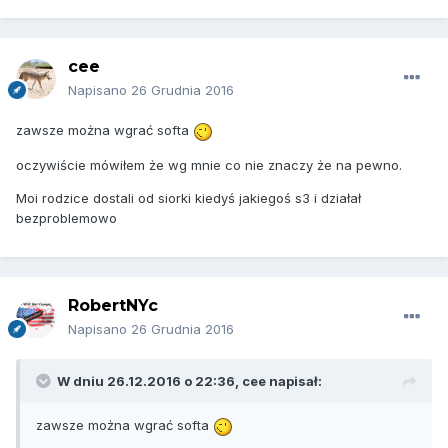
compact po konfiguracji i przestawieniu w ustawień w
telefonie śmigał jak trzeba. Wg mnie każdy telefon w
dzisiejszych czasach ma możliwość działania we
cee
wszystkich częstotliwościach, oczywiście jeśli mówimy o
Napisano
26 Grudnia 2016
modelach wyższych.
zawsze można wgrać softa
oczywiście mówiłem że wg mnie co nie znaczy że na pewno.
Moi rodzice dostali od siorki kiedyś jakiegoś s3 i działał
bezproblemowo
RobertNYc
Napisano
26 Grudnia 2016
W dniu 26.12.2016 o 22:36,
cee
napisał:
zawsze można wgrać softa