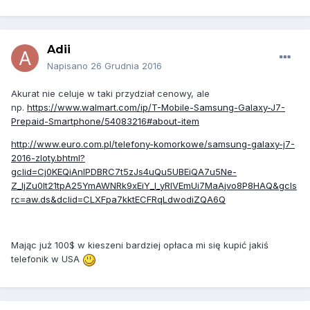
Adii
Napisano
26 Grudnia 2016
Akurat nie celuje w taki przydział cenowy, ale
np.
https://www.walmart.com/ip/T-Mobile-Samsung-Galaxy-J7-
Prepaid-Smartphone/54083216#about-item
http://www.euro.com.pl/telefony-komorkowe/samsung-galaxy-j7-
2016-zloty.bhtml?
gclid=Cj0KEQiAnIPDBRC7t5zJs4uQu5UBEiQA7u5Ne-
Z_ljZu0It21tpA25YmAWNRk9xEiY_I_yRIVEmUi7MaAjvo8P8HAQ&gcls
rc=aw.ds&dclid=CLXFpa7kktECFRqLdwodiZQA6Q
Mając już 100$ w kieszeni bardziej opłaca mi się kupić jakiś
telefonik w USA