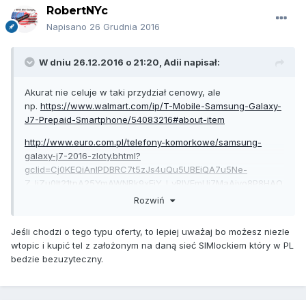
RobertNYc
Napisano
26 Grudnia 2016
W dniu 26.12.2016 o 21:20,
Adii
napisał:
Akurat nie celuje w taki przydział cenowy, ale
np.
https://www.walmart.com/ip/T-Mobile-Samsung-Galaxy-
J7-Prepaid-Smartphone/54083216#about-item
http://www.euro.com.pl/telefony-komorkowe/samsung-
galaxy-j7-2016-zloty.bhtml?
gclid=Cj0KEQiAnIPDBRC7t5zJs4uQu5UBEiQA7u5Ne-
Z_ljZu0It21tpA25YmAWNRk9xEiY_I_yRIVEmUi7MaAjvo8P8HAQ
&gclsrc=aw.ds&dclid=CLXFpa7kktECFRqLdwodiZQA6Q
Rozwiń
Jeśli chodzi o tego typu oferty, to lepiej uważaj bo możesz niezle
Mając już 100$ w kieszeni bardziej opłaca mi się kupić jakiś
wtopic i kupić tel z założonym na daną sieć SIMlockiem który w PL
telefonik w USA
bedzie bezuzyteczny.