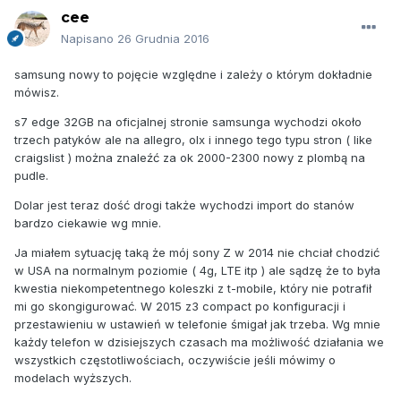
cee
Napisano
26 Grudnia 2016
samsung nowy to pojęcie względne i zależy o którym dokładnie
mówisz.
s7 edge 32GB na oficjalnej stronie samsunga wychodzi około
trzech patyków ale na allegro, olx i innego tego typu stron ( like
craigslist ) można znaleźć za ok 2000-2300 nowy z plombą na
pudle.
Dolar jest teraz dość drogi także wychodzi import do stanów
bardzo ciekawie wg mnie.
Ja miałem sytuację taką że mój sony Z w 2014 nie chciał chodzić
w USA na normalnym poziomie ( 4g, LTE itp ) ale sądzę że to była
kwestia niekompetentnego koleszki z t-mobile, który nie potrafił
mi go skongigurować. W 2015 z3 compact po konfiguracji i
przestawieniu w ustawień w telefonie śmigał jak trzeba. Wg mnie
każdy telefon w dzisiejszych czasach ma możliwość działania we
wszystkich częstotliwościach, oczywiście jeśli mówimy o
modelach wyższych.