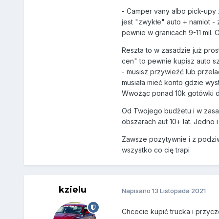
- Camper vany albo pick-upy 
jest "zwykłe" auto + namiot -
pewnie w granicach 9-11 mil. 
Reszta to w zasadzie już pros
cen" to pewnie kupisz auto s
- musisz przywieźć lub przela
musiała mieć konto gdzie wyst
Wwożąc ponad 10k gotówki do 
Od Twojego budżetu i w zasadz
obszarach aut 10+ lat. Jedno i
Zawsze pozytywnie i z podziwem
wszystko co cię trapi
kzielu
Napisano
13 Listopada 2021
Chcecie kupić trucka i przycz