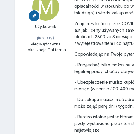
opłacalności w stosunku do w
tak długo) i wtedy zakup moż
Znajomi w końcu przez COVID 
Użytkownik
aut jak i ceny używanych sam
okolicach 2800 za 3 miesiące.
3,3 tyś
/ wyrejestrowaniem i co najt
Płeć:
Mężczyzna
Lokalizacja:
California
Odpowiadając na Twoje pytan
- Przyjechać tylko moższ na 
legalnej pracy, choćby doryw
- Ubezpieczenie musisz kupić 
miesiąc (w sensie 300-400 ra
- Do zakupu musisz mieć adres
może zająć parę dni / tygodni.
- Bardzo istotne jest w który
jazdy wystawione przez ten st
najłatwiejsze.