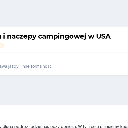
u i naczepy campingowej w USA
a
wa jazdy i inne formalności
 długą podróż, gdzie nas oczy poniosą. W tym celu planujemy kupić