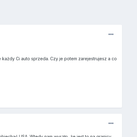
le każdy Ci auto sprzeda. Czy je potem zarejestrujesz a co
bjechać USA. Wtedy nam wyszło, że jest to na granicy