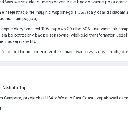
od Was wezmą ale to ubezpieczenie nie będzie ważne poza granic
 / rejestrację nie mają nic wspólnego z USA (caly czas zakładam ż
ie nie mam pojęcia).
alacja elektryczna jest 110V, typowo 30 albo 50A - nie wiem jak cam
działa bo potrzebny będzie sensownej wielkości transformator. Jeże
ie inaczej niż w EU.
info co dokładnie chcecie zrobić - mam dwie przyczepy i trochę do
Australia Trip
tam Campera, przejechali USA z West to East Coast , zapakowali camp
i