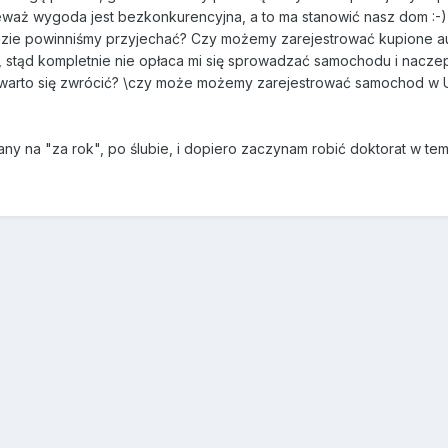
waż wygoda jest bezkonkurencyjna, a to ma stanowić nasz dom :-)
j wizie powinniśmy przyjechać? Czy możemy zarejestrować kupione
e, stąd kompletnie nie opłaca mi się sprowadzać samochodu i nacze
warto się zwrócić? \czy może możemy zarejestrować samochod w U
any na "za rok", po ślubie, i dopiero zaczynam robić doktorat w te