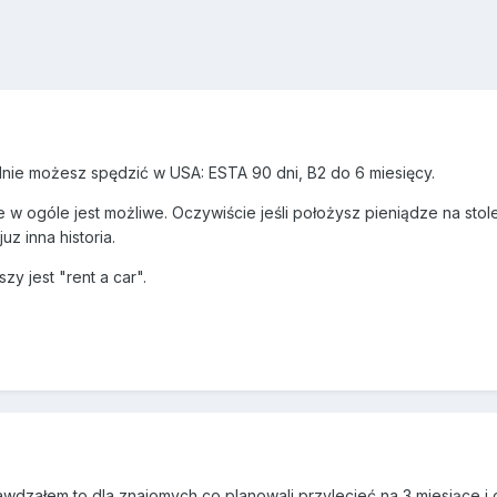
lnie możesz spędzić w USA: ESTA 90 dni, B2 do 6 miesięcy.
le w ogóle jest możliwe. Oczywiście jeśli położysz pieniądze na sto
z inna historia.
zy jest "rent a car".
załem to dla znajomych co planowali przylecieć na 3 miesiące i o