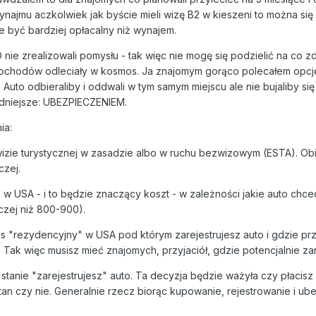
ynajmu aczkolwiek jak byście mieli wizę B2 w kieszeni to można si
e być bardziej opłacalny niż wynajem.
nie zrealizowali pomysłu - tak więc nie mogę się podzielić na co
ochodów odleciały w kosmos. Ja znajomym gorąco polecałem opcję "r
 Auto odbieraliby i oddwali w tym samym miejscu ale nie bujaliby si
rudniejsze: UBEZPIECZENIEM.
ia:
wizie turystycznej w zasadzie albo w ruchu bezwizowym (ESTA). Obi
czej.
w USA - i to będzie znaczący koszt - w zależności jakie auto chce
czej niż 800-900).
 "rezydencyjny" w USA pod którym zarejestrujesz auto i gdzie przyś
 Tak więc musisz mieć znajomych, przyjaciół, gdzie potencjalnie zar
m stanie "zarejestrujesz" auto. Ta decyzja będzie ważyła czy płacis
an czy nie. Generalnie rzecz biorąc kupowanie, rejestrowanie i ubez