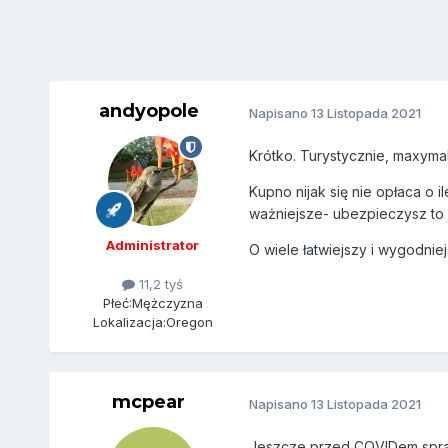
andyopole
Napisano
13 Listopada 2021
Krótko. Turystycznie, maxyma
Kupno nijak się nie opłaca o i
ważniejsze- ubezpieczysz to ju
Administrator
O wiele łatwiejszy i wygodniejs
11,2 tyś
Płeć:
Mężczyzna
Lokalizacja:
Oregon
mcpear
Napisano
13 Listopada 2021
Jeszcze przed COVIDem sprawd