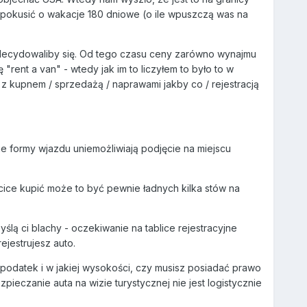
ę pokusić o wakacje 180 dniowe (o ile wpuszczą was na
 zdecydowaliby się. Od tego czasu ceny zarówno wynajmu
ent a van" - wtedy jak im to liczyłem to było to w
ę z kupnem / sprzedażą / naprawami jakby co / rejestracją
e formy wjazdu uniemożliwiają podjęcie na miejscu
cice kupić może to być pewnie ładnych kilka stów na
lą ci blachy - oczekiwanie na tablice rejestracyjne
ejestrujesz auto.
z podatek i w jakiej wysokości, czy musisz posiadać prawo
pieczanie auta na wizie turystycznej nie jest logistycznie