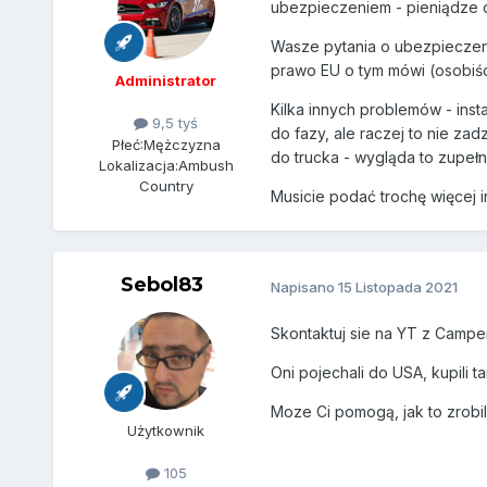
ubezpieczeniem - pieniądze 
Wasze pytania o ubezpieczenie
prawo EU o tym mówi (osobiśc
Administrator
Kilka innych problemów - inst
9,5 tyś
do fazy, ale raczej to nie za
Płeć:
Mężczyzna
do trucka - wygląda to zupełn
Lokalizacja:
Ambush
Country
Musicie podać trochę więcej 
Sebol83
Napisano
15 Listopada 2021
Skontaktuj sie na YT z Camper 
Oni pojechali do USA, kupili 
Moze Ci pomogą, jak to zrobil
Użytkownik
105