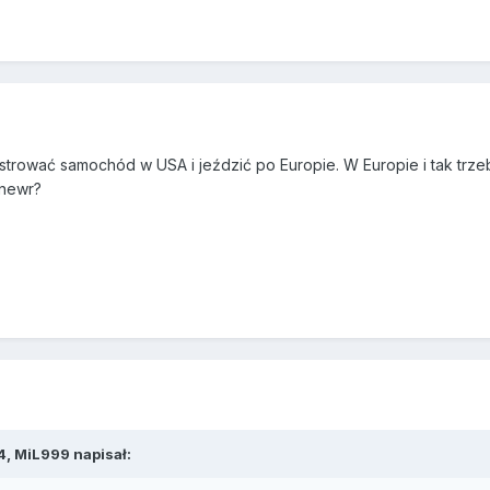
estrować samochód w USA i jeździć po Europie. W Europie i tak trz
anewr?
4,
MiL999
napisał: