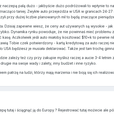
z naczepą palą dużo - jakbyście dużo podróżowali to wpłynie to na
 znacząco taniej. Zwykłe auto przejeżdża w USA w granicach 24-27 
Czyli przy dużej liczbie planowanych mil to będą znaczące pieniądz
ta. Dzisiaj zapewne wiesz, że ceny aut używanych są wysokie - jak
zybko. Dynamika rynku powoduje, że nie powinnaś mieć problemu z
ć kasę. Aczkolwiek jeśli auto miałoby kosztować $10+k to pewnie ni
awią Tobie czek potwierdzony - kartą kredytową za auto raczej nie
USA będziesz je musiała deklarować. Także jest tam trochę gimnas
ie zależy też czy przy zakupie myślisz raczej a aucie 3-4 letnim z
 drugie ma swoje wady i zalety, inny budżet i inne ryzyko.
 patrzę na ludzi, którzy mają marzenia i nie boją się ich realizować 
epę tutaj i ściągnąć ją do Europy ? Rejestrować tutaj możecie ale p