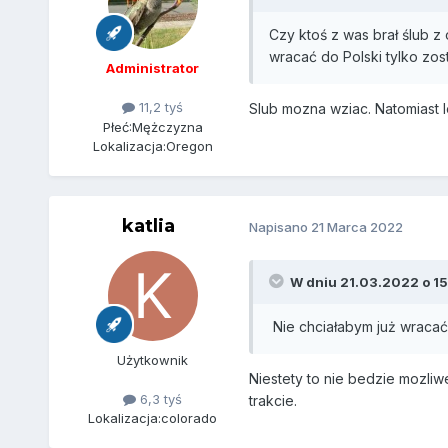
Czy ktoś z was brał ślub z
wracać do Polski tylko zos
Administrator
11,2 tyś
Slub mozna wziac. Natomiast l
Płeć:
Mężczyzna
Lokalizacja:
Oregon
katlia
Napisano
21 Marca 2022
W dniu 21.03.2022 o 15
Nie chciałabym już wracać
Użytkownik
Niestety to nie bedzie mozliw
6,3 tyś
trakcie.
Lokalizacja:
colorado