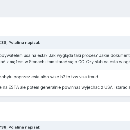
:38,
Polalina
napisał:
 obywatelem usa na esta? Jak wygląda taki proces? Jakie dokumenty
tać z mężem w Stanach i tam starać się o GC. Czy ślub na esta w ogó
 pobytu poprzez esta albo wize b2 to tzw visa fraud.
e na ESTA ale potem generalnie powinnas wyjechac z USA i starac 
:38,
Polalina
napisał: