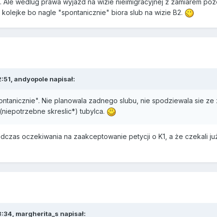
. Ale wedlug prawa wyjazd na wizie nieimigracyjnej z zamiarem poz
 kolejke bo nagle "spontanicznie" biora slub na wizie B2.
:51,
andyopole
napisał:
ontanicznie". Nie planowala zadnego slubu, nie spodziewala sie ze 
niepotrzebne skreslic*) tubylca.
czas oczekiwania na zaakceptowanie petycji o K1, a że czekali już p
3:34,
margherita_s
napisał: