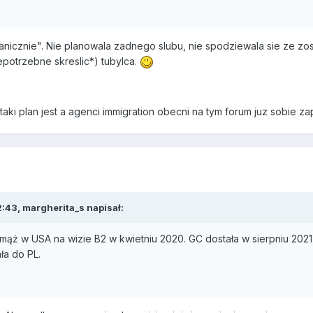
anicznie". Nie planowala zadnego slubu, nie spodziewala sie ze zos
epotrzebne skreslic*) tubylca.
i plan jest a agenci immigration obecni na tym forum juz sobie zapis
2:43,
margherita_s
napisał:
mąż w USA na wizie B2 w kwietniu 2020. GC dostała w sierpniu 2021
ła do PL.