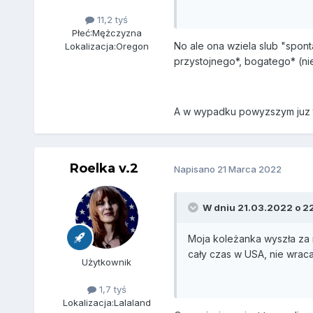
11,2 tyś
Płeć:
Mężczyzna
No ale ona wziela slub "spont
Lokalizacja:
Oregon
przystojnego*, bogatego* (ni
A w wypadku powyzszym juz tak
Roelka v.2
Napisano
21 Marca 2022
W dniu 21.03.2022 o 2
Moja koleżanka wyszła za 
cały czas w USA, nie wraca
Użytkownik
1,7 tyś
Lokalizacja:
Lalaland