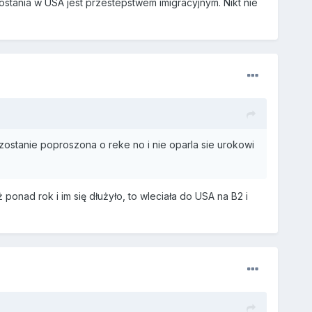
ostania w USA jest przestepstwem imigracyjnym. Nikt nie
zostanie poproszona o reke no i nie oparla sie urokowi
onad rok i im się dłużyło, to wleciała do USA na B2 i