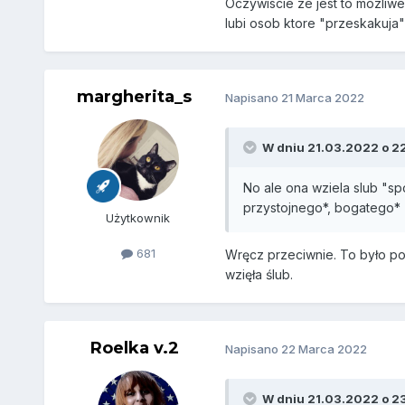
Oczywiscie ze jest to mozliwe
lubi osob ktore "przeskakuja"
margherita_s
Napisano
21 Marca 2022
W dniu 21.03.2022 o 22
No ale ona wziela slub "sp
przystojnego*, bogatego* (
Użytkownik
681
Wręcz przeciwnie. To było pod
wzięła ślub.
Roelka v.2
Napisano
22 Marca 2022
W dniu 21.03.2022 o 2