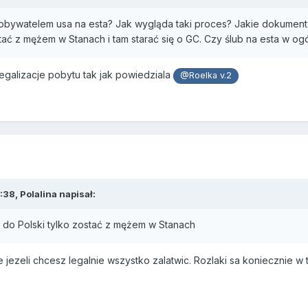
 obywatelem usa na esta? Jak wygląda taki proces? Jakie dokumenty
tać z mężem w Stanach i tam starać się o GC. Czy ślub na esta w ogó
egalizacje pobytu tak jak powiedziala
@Roelka v.2
:38,
Polalina
napisał:
 do Polski tylko zostać z mężem w Stanach
e jezeli chcesz legalnie wszystko zalatwic. Rozlaki sa koniecznie