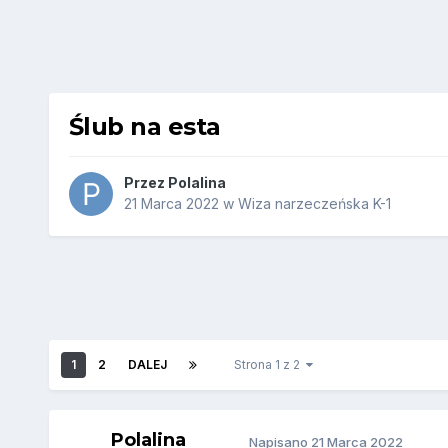
Ślub na esta
Przez
Polalina
21 Marca 2022
w
Wiza narzeczeńska K-1
1
2
DALEJ
Strona 1 z 2
Polalina
Napisano
21 Marca 2022