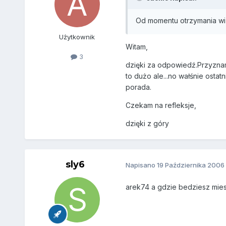
Od momentu otrzymania wiz
Użytkownik
Witam,
3
dzięki za odpowiedź.Przyznam
to dużo ale...no wałśnie ostat
porada.
Czekam na refleksje,
dzięki z góry
sly6
Napisano
19 Października 2006
arek74 a gdzie bedziesz mie