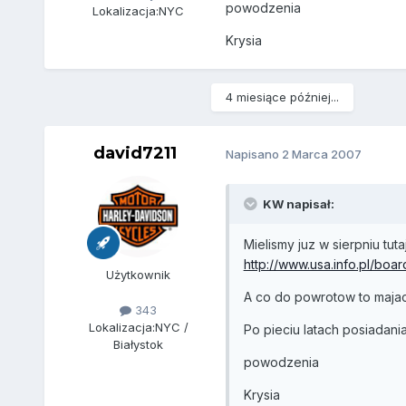
powodzenia
Lokalizacja:
NYC
Krysia
4 miesiące później...
david7211
Napisano
2 Marca 2007
KW napisał:
Mielismy juz w sierpniu tuta
http://www.usa.info.pl/boa
Użytkownik
A co do powrotow to majac 
343
Lokalizacja:
NYC /
Po pieciu latach posiadani
Białystok
powodzenia
Krysia