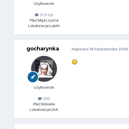
Użytkownik
31,9 tyś
Płeć:
Mężczyzna
Lokalizacja:
Lublin
gocharynka
Napisano
19 Października 2006
Użytkownik
300
Płeć:
Kobieta
Lokalizacja:
USA