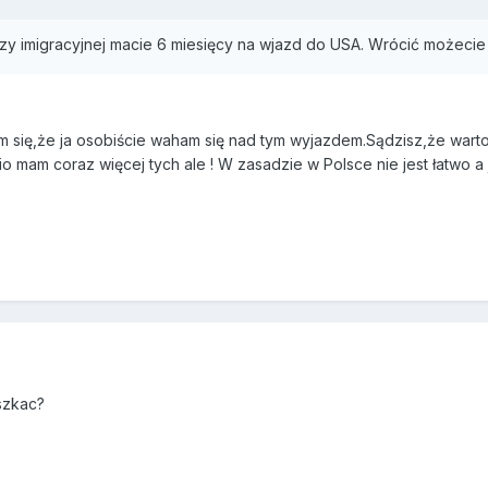
y imigracyjnej macie 6 miesięcy na wjazd do USA. Wrócić możecie
 się,że ja osobiście waham się nad tym wyjazdem.Sądzisz,że warto?
nio mam coraz więcej tych ale ! W zasadzie w Polsce nie jest łatwo a
szkac?