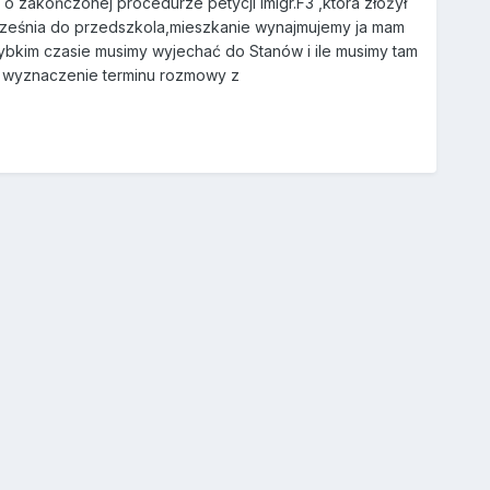
 o zakończonej procedurze petycji imigr.F3 ,która złożył
września do przedszkola,mieszkanie wynajmujemy ja mam
zybkim czasie musimy wyjechać do Stanów i ile musimy tam
a wyznaczenie terminu rozmowy z