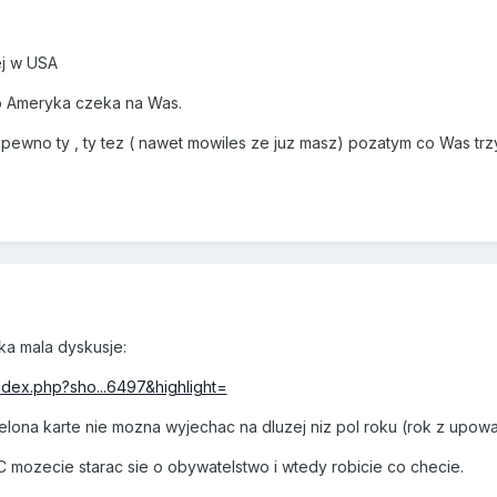
ej w USA
o Ameryka czeka na Was.
pewno ty , ty tez ( nawet mowiles ze juz masz) pozatym co Was t
aka mala dyskusje:
index.php?sho...6497&highlight=
lona karte nie mozna wyjechac na dluzej niz pol roku (rok z upowaz
C mozecie starac sie o obywatelstwo i wtedy robicie co checie.