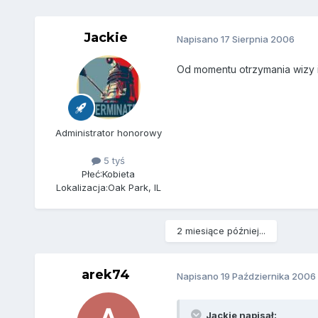
Jackie
Napisano
17 Sierpnia 2006
Od momentu otrzymania wizy 
Administrator honorowy
5 tyś
Płeć:
Kobieta
Lokalizacja:
Oak Park, IL
2 miesiące później...
arek74
Napisano
19 Października 2006
Jackie napisał: