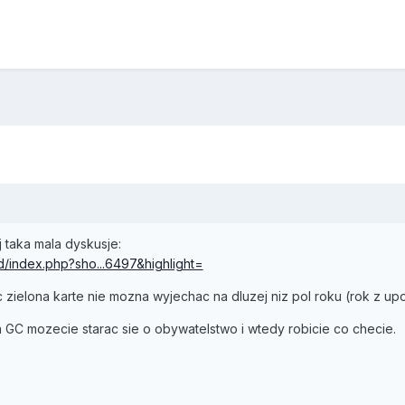
j taka mala dyskusje:
rd/index.php?sho...6497&highlight=
zielona karte nie mozna wyjechac na dluzej niz pol roku (rok z up
a GC mozecie starac sie o obywatelstwo i wtedy robicie co checie.