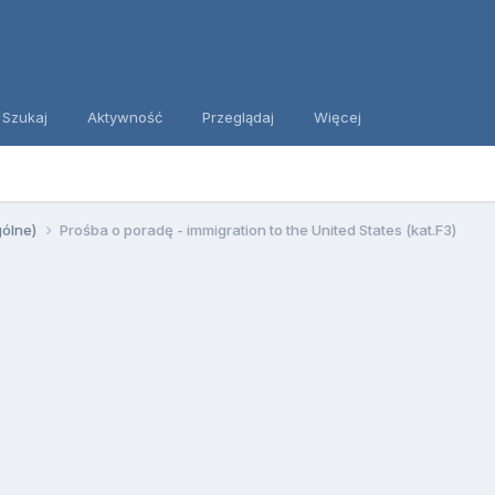
Szukaj
Aktywność
Przeglądaj
Więcej
gólne)
Prośba o poradę - immigration to the United States (kat.F3)