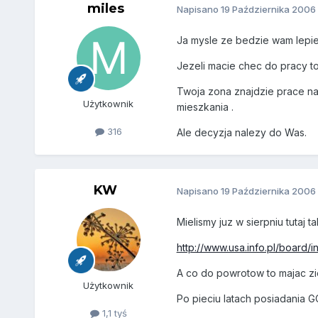
miles
Napisano
19 Października 2006
Ja mysle ze bedzie wam lepi
Jezeli macie chec do pracy t
Twoja zona znajdzie prace na
Użytkownik
mieszkania .
316
Ale decyzja nalezy do Was.
KW
Napisano
19 Października 2006
Mielismy juz w sierpniu tutaj t
http://www.usa.info.pl/board/
A co do powrotow to majac zie
Użytkownik
Po pieciu latach posiadania G
1,1 tyś