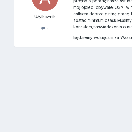
prośba o poradę:nasza sytuacj
mój ojciec (obywatel USA) w 
całkiem dobrze płatną pracę .
Użytkownik
zostac minimum czasu.Musimy
konsulem,zaświadczenia o niek
3
Będziemy wdzięczni za Wasze