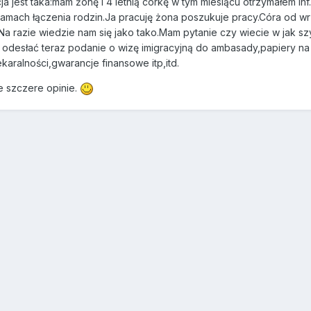
a jest taka:mam żonę i 4 letnią córkę w tym miesiącu otrzymałem inf.
ramach łączenia rodzin.Ja pracuję żona poszukuje pracy.Córa od 
Na razie wiedzie nam się jako tako.Mam pytanie czy wiecie w jak s
 odesłać teraz podanie o wizę imigracyjną do ambasady,papiery n
aralności,gwarancje finansowe itp,itd.
 szczere opinie.