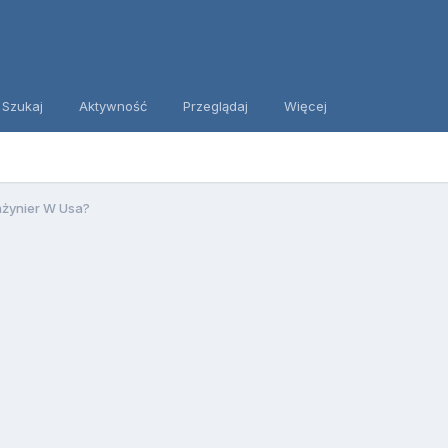
Szukaj
Aktywność
Przeglądaj
Więcej
nżynier W Usa?