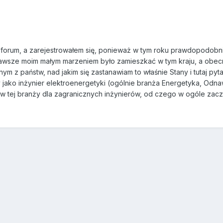
orum, a zarejestrowałem się, ponieważ w tym roku prawdopodobnie 
zawsze moim małym marzeniem było zamieszkać w tym kraju, a obecn
ym z państw, nad jakim się zastanawiam to właśnie Stany i tutaj py
ako inżynier elektroenergetyki (ogólnie branża Energetyka, Odnawial
 w tej branży dla zagranicznych inżynierów, od czego w ogóle zac