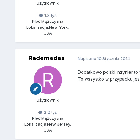
Użytkownik
1,3 tyś
Płeć:
Mężczyzna
Lokalizacja:
New York,
USA
Rademedes
Napisano
10 Stycznia 2014
Dodatkowo polski inzynier to 
To wszystko w przypadku jesl
Użytkownik
2,2 tyś
Płeć:
Mężczyzna
Lokalizacja:
New Jersey,
USA