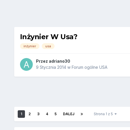
Inżynier W Usa?
inżynier
usa
Przez
adriano30
9 Stycznia 2014
w
Forum ogólne USA
1
2
3
4
5
DALEJ
Strona 1 z 5