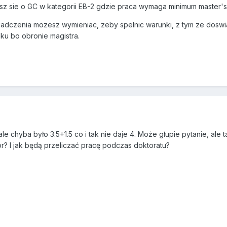
rasz sie o GC w kategorii EB-2 gdzie praca wymaga minimum master's
wiadczenia mozesz wymieniac, zeby spelnic warunki, z tym ze dos
ku bo obronie magistra.
le chyba było 3.5+1.5 co i tak nie daje 4. Może głupie pytanie, ale t
r? I jak będą przeliczać pracę podczas doktoratu?