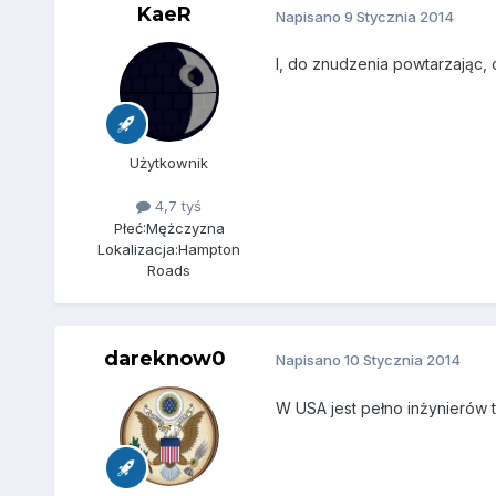
KaeR
Napisano
9 Stycznia 2014
I, do znudzenia powtarzając, 
Użytkownik
4,7 tyś
Płeć:
Mężczyzna
Lokalizacja:
Hampton
Roads
dareknow0
Napisano
10 Stycznia 2014
W USA jest pełno inżynierów t