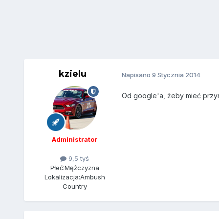
kzielu
Napisano
9 Stycznia 2014
Od google'a, żeby mieć przyna
Administrator
9,5 tyś
Płeć:
Mężczyzna
Lokalizacja:
Ambush
Country