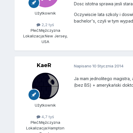
Dosc istotna sprawa jesli sta
Użytkownik
Oczywiscie lata szkoly i dos
bachelor's, czyli w tym wypad
2,2 tyś
Płeć:
Mężczyzna
Lokalizacja:
New Jersey,
USA
KaeR
Napisano
10 Stycznia 2014
Ja mam jednolitego magistra, a
(bez BS) + amerykański dokto
Użytkownik
4,7 tyś
Płeć:
Mężczyzna
Lokalizacja:
Hampton