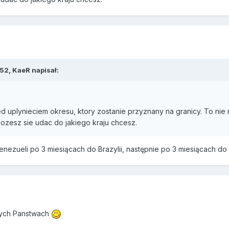
52, KaeR napisał:
uplynieciem okresu, ktory zostanie przyznany na granicy. To nie m
ozesz sie udac do jakiego kraju chcesz.
ezueli po 3 miesiącach do Brazylii, następnie po 3 miesiącach do P
tych Panstwach