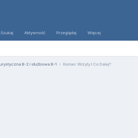
Szukaj
Aktywność
Przeglądaj
Więcej
urystyczna B-2 i służbowa B-1
Koniec Wizyty I Co Dalej?