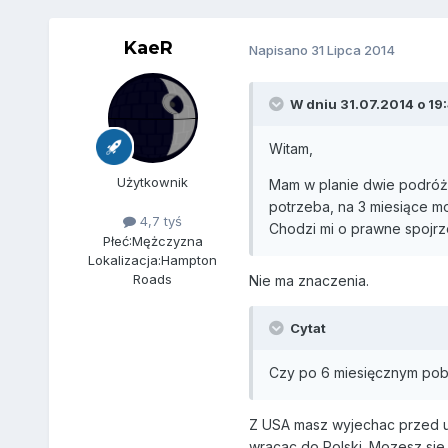
KaeR
Napisano
31 Lipca 2014
W dniu 31.07.2014 o 19
Witam,
Użytkownik
Mam w planie dwie podróże
potrzeba, na 3 miesiące mo
4,7 tyś
Chodzi mi o prawne spojrze
Płeć:
Mężczyzna
Lokalizacja:
Hampton
Roads
Nie ma znaczenia.
Cytat
Czy po 6 miesięcznym poby
Z USA masz wyjechac przed up
wracac do Polski. Mozesz sie