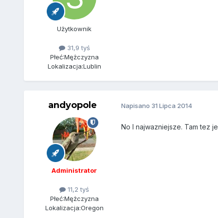
Użytkownik
31,9 tyś
Płeć:
Mężczyzna
Lokalizacja:
Lublin
andyopole
Napisano
31 Lipca 2014
No I najwazniejsze. Tam tez j
Administrator
11,2 tyś
Płeć:
Mężczyzna
Lokalizacja:
Oregon