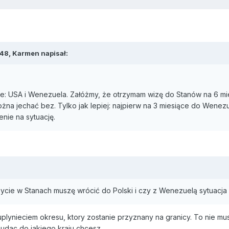
:48, Karmen napisał:
: USA i Wenezuela. Załóżmy, że otrzymam wizę do Stanów na 6 mie
żna jechać bez. Tylko jak lepiej: najpierw na 3 miesiące do Wenezu
nie na sytuację.
cie w Stanach muszę wrócić do Polski i czy z Wenezuelą sytuacja
lynieciem okresu, ktory zostanie przyznany na granicy. To nie musi
 udac do jakiego kraju chcesz.