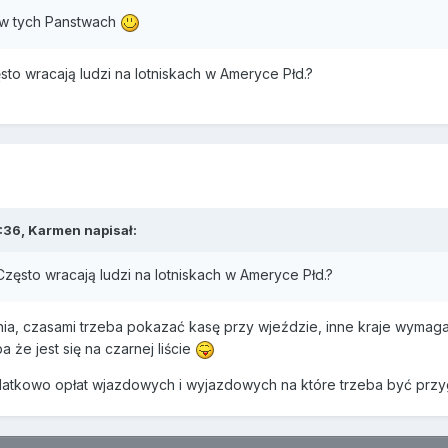
w tych Panstwach
ęsto wracają ludzi na lotniskach w Ameryce Płd.?
:36, Karmen napisał:
 Często wracają ludzi na lotniskach w Ameryce Płd.?
a, czasami trzeba pokazać kasę przy wjeździe, inne kraje wymagaj
 że jest się na czarnej liście
datkowo opłat wjazdowych i wyjazdowych na które trzeba być prz