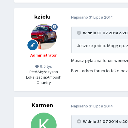
kzielu
Napisano
31 Lipca 2014
W dniu 31.07.2014 o 20
Jeszcze jedno. Mogę np. z 
Administrator
Musisz pytac na forum.wenezuel
9,5 tyś
Btw - adres forum to fake oczy
Płeć:
Mężczyzna
Lokalizacja:
Ambush
Country
Karmen
Napisano
31 Lipca 2014
W dniu 31.07.2014 o 20: