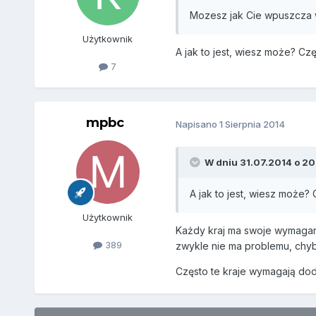
Mozesz jak Cie wpuszcza 
Użytkownik
A jak to jest, wiesz może? Cz
7
mpbc
Napisano
1 Sierpnia 2014
W dniu 31.07.2014 o 20
A jak to jest, wiesz może?
Użytkownik
Każdy kraj ma swoje wymagani
389
zwykle nie ma problemu, chyba
Często te kraje wymagają do