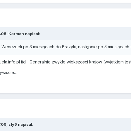
:05, Karmen napisał:
Wenezueli po 3 miesiącach do Brazylii, następnie po 3 miesiącach d
a.info.pl itd... Generalnie zwykle wiekszosci krajow (wyjatkiem jest
wiscie...
09, sly6 napisał: