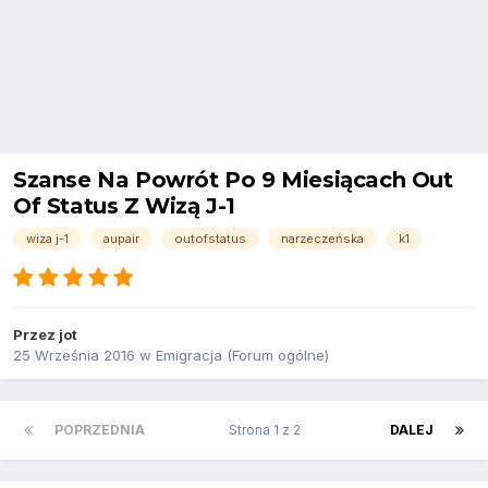
Szanse Na Powrót Po 9 Miesiącach Out
Of Status Z Wizą J-1
wiza j-1
aupair
outofstatus
narzeczeńska
k1
Przez
jot
25 Września 2016
w
Emigracja (Forum ogólne)
POPRZEDNIA
Strona 1 z 2
DALEJ