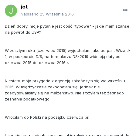
jot
Napisano
25 Września 2016
Dzień dobry, moje pytanie jest dość "typowe" - jakie mam szanse
na powrót do USA?
W zeszłym roku (czerwiec 2015) wyjechałam jako au pair. Wiza J-
1, w paszporcie D/S, na formularzu DS-2019 widnieją daty od
czerwca 2015 do czerwca 2016 r.
Niestety, moja przygoda z agencją zakończyła się we wrześniu
2015. W międzyczasie zakochałam się, jednak nie
zdecydowaliśmy się na małżeństwo. Nie złożyłam też żadnego
zeznania podatkowego.
Wróciłam do Polski na początku czerwca br.
Uczucie trwa, jednak czy mam jakiekolwiek szanse na powrót do