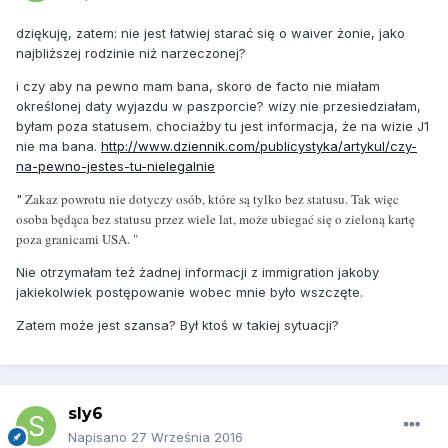
dziękuję, zatem: nie jest łatwiej starać się o waiver żonie, jako
najbliższej rodzinie niż narzeczonej?
i czy aby na pewno mam bana, skoro de facto nie miałam
określonej daty wyjazdu w paszporcie? wizy nie przesiedziałam,
byłam poza statusem. chociażby tu jest informacja, że na wizie J1
nie ma bana.
http://www.dziennik.com/publicystyka/artykul/czy-
na-pewno-jestes-tu-nielegalnie
Zakaz powrotu nie dotyczy osób, które są tylko bez statusu. Tak więc
"
osoba będąca bez statusu przez wiele lat, może ubiegać się o zieloną kartę
poza granicami USA. "
Nie otrzymałam też żadnej informacji z immigration jakoby
jakiekolwiek postępowanie wobec mnie było wszczęte.
Zatem może jest szansa? Był ktoś w takiej sytuacji?
sly6
Napisano
27 Września 2016