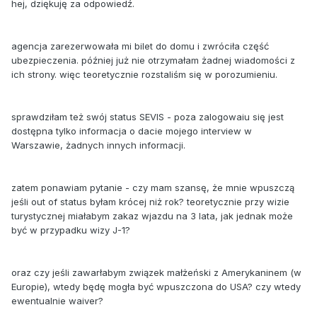
hej, dziękuję za odpowiedź.
agencja zarezerwowała mi bilet do domu i zwróciła część
ubezpieczenia. później już nie otrzymałam żadnej wiadomości z
ich strony. więc teoretycznie rozstaliśm się w porozumieniu.
sprawdziłam też swój status SEVIS - poza zalogowaiu się jest
dostępna tylko informacja o dacie mojego interview w
Warszawie, żadnych innych informacji.
zatem ponawiam pytanie - czy mam szansę, że mnie wpuszczą
jeśli out of status byłam krócej niż rok? teoretycznie przy wizie
turystycznej miałabym zakaz wjazdu na 3 lata, jak jednak może
być w przypadku wizy J-1?
oraz czy jeśli zawarłabym związek małżeński z Amerykaninem (w
Europie), wtedy będę mogła być wpuszczona do USA? czy wtedy
ewentualnie waiver?