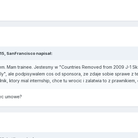
15,
SanFrancisco
napisał:
em. Mam trainee. Jestesmy w "Countries Removed from 2009 J-1 Skills 
ly", ale podpisywalem cos od sponsora, ze zdaje sobie sprawe z te
k, ktory mial internship, chce tu wrocic i zalatwia to z prawnikiem, c
zyc umowe?