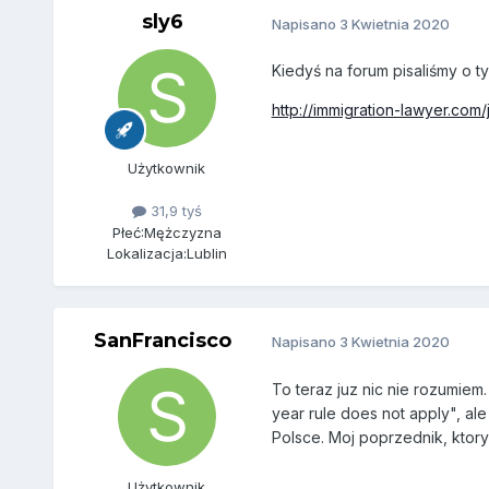
sly6
Napisano
3 Kwietnia 2020
Kiedyś na forum pisaliśmy o t
http://immigration-lawyer.com/j
Użytkownik
31,9 tyś
Płeć:
Mężczyzna
Lokalizacja:
Lublin
SanFrancisco
Napisano
3 Kwietnia 2020
To teraz juz nic nie rozumiem.
year rule does not apply", al
Polsce. Moj poprzednik, ktory m
Użytkownik