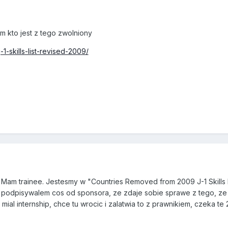
ym kto jest z tego zwolniony
-1-skills-list-revised-2009/
 Mam trainee. Jestesmy w "Countries Removed from 2009 J-1 Skills Li
e podpisywalem cos od sponsora, ze zdaje sobie sprawe z tego, ze 
ial internship, chce tu wrocic i zalatwia to z prawnikiem, czeka te 2 