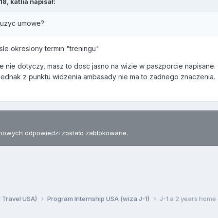
18,
katlia
napisał:
dluzyc umowe?
isle okreslony termin "treningu"
ie nie dotyczy, masz to dosc jasno na wizie w paszporcie napisane
ej jednak z punktu widzenia ambasady nie ma to zadnego znaczenia.
nowych odpowiedzi zostało zablokowane.
d Travel USA)
Program Internship USA (wiza J-1)
J-1 a 2 years home