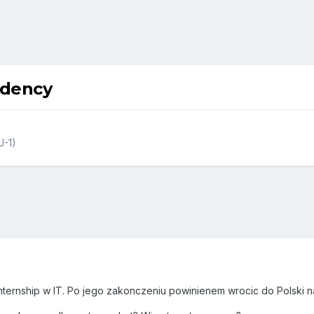
idency
J-1)
ternship w IT. Po jego zakonczeniu powinienem wrocic do Polski na