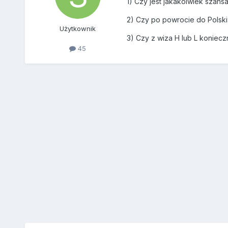
1) Czy jest jakakolwiek szans
2) Czy po powrocie do Polsk
Użytkownik
3) Czy z wiza H lub L koniecz
45