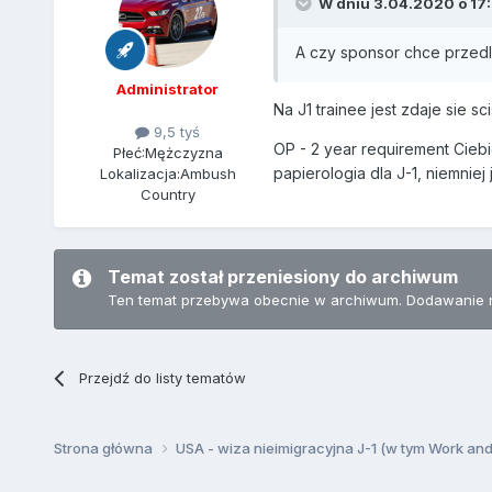
W dniu 3.04.2020 o 17:
A czy sponsor chce prze
Administrator
Na J1 trainee jest zdaje sie sc
9,5 tyś
OP - 2 year requirement Cieb
Płeć:
Mężczyzna
papierologia dla J-1, niemni
Lokalizacja:
Ambush
Country
Temat został przeniesiony do archiwum
Ten temat przebywa obecnie w archiwum. Dodawanie 
Przejdź do listy tematów
Strona główna
USA - wiza nieimigracyjna J-1 (w tym Work an