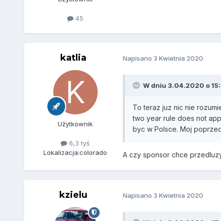
45
katlia
Napisano
3 Kwietnia 2020
W dniu 3.04.2020 o 15:
To teraz juz nic nie rozumi
two year rule does not app
Użytkownik
byc w Polsce. Moj poprzedni
6,3 tyś
Lokalizacja:
colorado
A czy sponsor chce przedlu
kzielu
Napisano
3 Kwietnia 2020