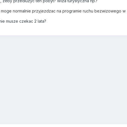
a, zeby przedluzyc ten pobyt? Wiza turystyczna np.?
i moge normalnie przyjezdzac na programie ruchu bezwizowego w 
nie musze czekac 2 lata?