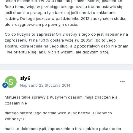
takich miałem kilka w 2013 roku jak pisałem. Maturę pisałem 1,5
Roku temu, więc w przeciągu takiego czasu trudno ustawić się
jeśli chodzi o pracę, a tym bardziej jeśli chodzi o zakładanie
rodziny. Do tego jeszcze w październiku 2012 zaczynałem studia,
ale zrezygnowałem po pewnym czasie.
Co do kuzyna to zapraszał On 3 osoby z tego co jest napisane na
zaproszeniu (1 na 100% dostała wizę (w 2005r.), bo to Jego
siostra, która leciała na Jego ślub, a 2 pozostałych osób nie znam
i nie orientuje się jak u Nich z wizami, ale dopytam o to).
sly6
Napisano
22 Stycznia 2014
Matuesz takie sprawy z Kuzynem czasami maja znaczenie a
czasami nie
dlatego siostra jego dostala wize..a jak bedzie u Ciebie to
zobaczysz
masz te dokumenty,pit,zaproszenie a teraz jak kto pokazac na