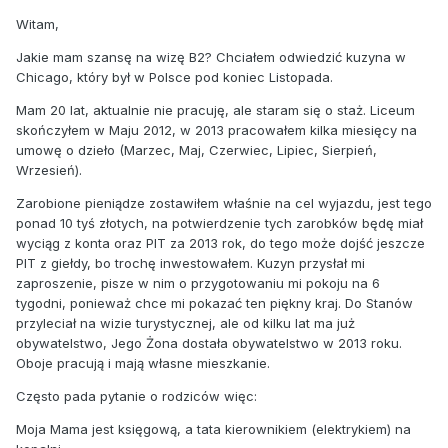
Witam,
Jakie mam szansę na wizę B2? Chciałem odwiedzić kuzyna w
Chicago, który był w Polsce pod koniec Listopada.
Mam 20 lat, aktualnie nie pracuję, ale staram się o staż. Liceum
skończyłem w Maju 2012, w 2013 pracowałem kilka miesięcy na
umowę o dzieło (Marzec, Maj, Czerwiec, Lipiec, Sierpień,
Wrzesień).
Zarobione pieniądze zostawiłem właśnie na cel wyjazdu, jest tego
ponad 10 tyś złotych, na potwierdzenie tych zarobków będę miał
wyciąg z konta oraz PIT za 2013 rok, do tego może dojść jeszcze
PIT z giełdy, bo trochę inwestowałem. Kuzyn przysłał mi
zaproszenie, pisze w nim o przygotowaniu mi pokoju na 6
tygodni, ponieważ chce mi pokazać ten piękny kraj. Do Stanów
przyleciał na wizie turystycznej, ale od kilku lat ma już
obywatelstwo, Jego Żona dostała obywatelstwo w 2013 roku.
Oboje pracują i mają własne mieszkanie.
Często pada pytanie o rodziców więc:
Moja Mama jest księgową, a tata kierownikiem (elektrykiem) na