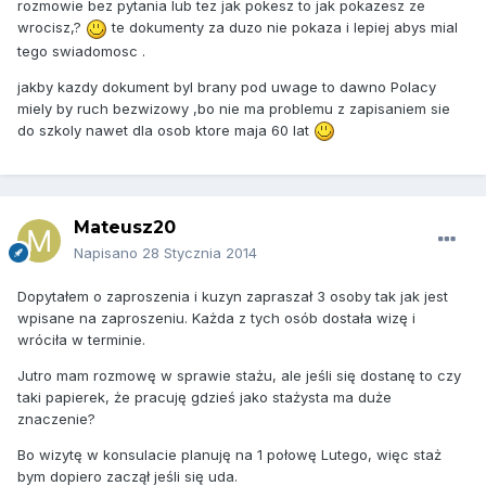
rozmowie bez pytania lub tez jak pokesz to jak pokazesz ze
wrocisz,?
te dokumenty za duzo nie pokaza i lepiej abys mial
tego swiadomosc .
jakby kazdy dokument byl brany pod uwage to dawno Polacy
miely by ruch bezwizowy ,bo nie ma problemu z zapisaniem sie
do szkoly nawet dla osob ktore maja 60 lat
Mateusz20
Napisano
28 Stycznia 2014
Dopytałem o zaproszenia i kuzyn zapraszał 3 osoby tak jak jest
wpisane na zaproszeniu. Każda z tych osób dostała wizę i
wróciła w terminie.
Jutro mam rozmowę w sprawie stażu, ale jeśli się dostanę to czy
taki papierek, że pracuję gdzieś jako stażysta ma duże
znaczenie?
Bo wizytę w konsulacie planuję na 1 połowę Lutego, więc staż
bym dopiero zaczął jeśli się uda.