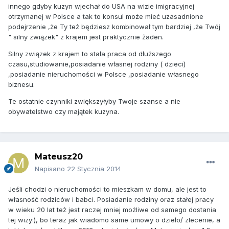
innego gdyby kuzyn wjechał do USA na wizie imigracyjnej
otrzymanej w Polsce a tak to konsul może mieć uzasadnione
podejrzenie ,że Ty też będziesz kombinował tym bardziej ,że Twój
" silny związek" z krajem jest praktycznie żaden.
Silny związek z krajem to stała praca od dłuższego
czasu,studiowanie,posiadanie własnej rodziny ( dzieci)
,posiadanie nieruchomości w Polsce ,posiadanie własnego
biznesu.
Te ostatnie czynniki zwiększyłyby Twoje szanse a nie
obywatelstwo czy majątek kuzyna.
Mateusz20
Napisano
22 Stycznia 2014
Jeśli chodzi o nieruchomości to mieszkam w domu, ale jest to
własność rodziców i babci. Posiadanie rodziny oraz stałej pracy
w wieku 20 lat też jest raczej mniej możliwe od samego dostania
tej wizy:), bo teraz jak wiadomo same umowy o dzieło/ zlecenie, a