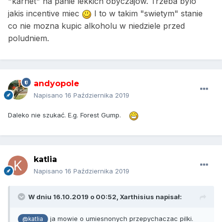
"karnet" na panie lekkich obyczajow. Trzeba bylo
jakis incentive miec
I to w takim "swietym" stanie
co nie mozna kupic alkoholu w niedziele przed
poludniem.
andyopole
Napisano
16 Października 2019
Daleko nie szukać. E.g. Forest Gump.
katlia
Napisano
16 Października 2019
W dniu 16.10.2019 o 00:52,
Xarthisius
napisał:
ja mowie o umiesnonych przepychaczac pilki.
@katlia