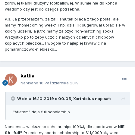
zdrowej tkanki druzyny footballowej. W sumie nie do konca
wiadomo czy jest do czegos potrzebna.
P.s. Ja przepraszam, za zal i smutek bijaca z tego posta, ale
mamy "homecoming week" i np. dzis HR sugerowal ubrac sie w
kolory uczelni, a jutro mamy zalozyc non-matching socks.
Wszystko po to zeby uczcic naszych dzielnych chlopcow
kopiacych pileczke... I wogole to najlepiej krwawic na
pomaranczowo-niebiesko...
katlia
Napisano
16 Października 2019
W dniu 16.10.2019 o 00:05,
Xarthisius
napisał:
. "Atletom" daja full scholarship
Nonsens.... wiekszosc scholarships (99%), dla sportowcow
NIE
SA
"full"
Przecietny sports scholarship to $11,000/rok, wiec