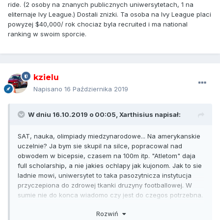
ride. (2 osoby na znanych publicznych uniwersytetach, 1 na
eliternaje Ivy League.) Dostali znizki. Ta osoba na Ivy League placi
powyzej $40,000/ rok chociaz byla recruited i ma national
ranking w swoim sporcie.
kzielu
Napisano
16 Października 2019
W dniu 16.10.2019 o 00:05,
Xarthisius
napisał:
SAT, nauka, olimpiady miedzynarodowe... Na amerykanskie
uczelnie? Ja bym sie skupil na silce, popracowal nad
obwodem w bicepsie, czasem na 100m itp. "Atletom" daja
full scholarship, a nie jakies ochlapy jak kujonom. Jak to sie
ladnie mowi, uniwersytet to taka pasozytnicza instytucja
przyczepiona do zdrowej tkanki druzyny footballowej. W
sumie nie do konca wiadomo czy jest do czegos potrzebna.
P.s. Ja przepraszam, za zal i smutek bijaca z tego posta, ale
Rozwiń