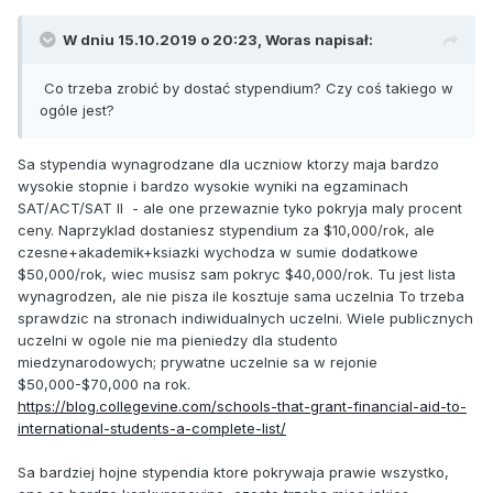
W dniu 15.10.2019 o 20:23,
Woras
napisał:
Co trzeba zrobić by dostać stypendium? Czy coś takiego w
ogóle jest?
Sa stypendia wynagrodzane dla uczniow ktorzy maja bardzo
wysokie stopnie i bardzo wysokie wyniki na egzaminach
SAT/ACT/SAT II - ale one przewaznie tyko pokryja maly procent
ceny. Naprzyklad dostaniesz stypendium za $10,000/rok, ale
czesne+akademik+ksiazki wychodza w sumie dodatkowe
$50,000/rok, wiec musisz sam pokryc $40,000/rok. Tu jest lista
wynagrodzen, ale nie pisza ile kosztuje sama uczelnia To trzeba
sprawdzic na stronach indiwidualnych uczelni. Wiele publicznych
uczelni w ogole nie ma pieniedzy dla studento
miedzynarodowych; prywatne uczelnie sa w rejonie
$50,000-$70,000 na rok.
https://blog.collegevine.com/schools-that-grant-financial-aid-to-
international-students-a-complete-list/
Sa bardziej hojne stypendia ktore pokrywaja prawie wszystko,