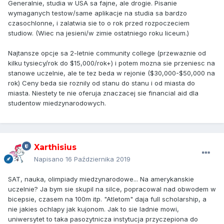
Generalnie, studia w USA sa fajne, ale drogie. Pisanie
wymaganych testow/same aplikacje na studia sa bardzo
czasochlonne, i zalatwia sie to o rok przed rozpoczeciem
studiow. (Wiec na jesieni/w zimie ostatniego roku liceum.)
Najtansze opcje sa 2-letnie community college (przewaznie od
kilku tysiecy/rok do $15,000/rok+) i potem mozna sie przeniesc na
stanowe uczelnie, ale te tez beda w rejonie ($30,000-$50,000 na
rok) Ceny beda sie roznily od stanu do stanu i od miasta do
miasta. Niestety te nie oferuja znaczacej sie financial aid dla
studentow miedzynarodowych.
Xarthisius
Napisano
16 Października 2019
SAT, nauka, olimpiady miedzynarodowe... Na amerykanskie
uczelnie? Ja bym sie skupil na silce, popracowal nad obwodem w
bicepsie, czasem na 100m itp. "Atletom" daja full scholarship, a
nie jakies ochlapy jak kujonom. Jak to sie ladnie mowi,
uniwersytet to taka pasozytnicza instytucja przyczepiona do