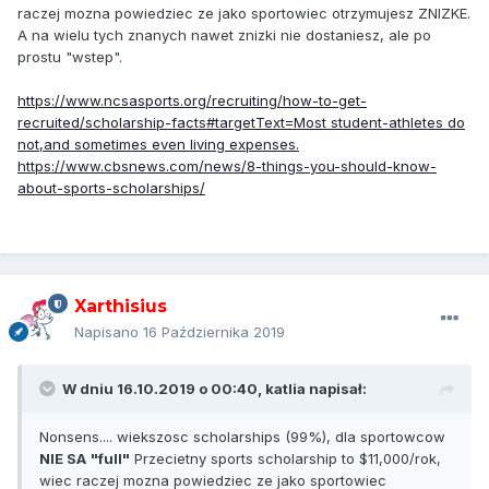
raczej mozna powiedziec ze jako sportowiec otrzymujesz ZNIZKE.
A na wielu tych znanych nawet znizki nie dostaniesz, ale po
prostu "wstep".
https://www.ncsasports.org/recruiting/how-to-get-
recruited/scholarship-facts#targetText=Most student-athletes do
not,and sometimes even living expenses.
https://www.cbsnews.com/news/8-things-you-should-know-
about-sports-scholarships/
Xarthisius
Napisano
16 Października 2019
W dniu 16.10.2019 o 00:40,
katlia
napisał:
Nonsens.... wiekszosc scholarships (99%), dla sportowcow
NIE SA
"full"
Przecietny sports scholarship to $11,000/rok,
wiec raczej mozna powiedziec ze jako sportowiec