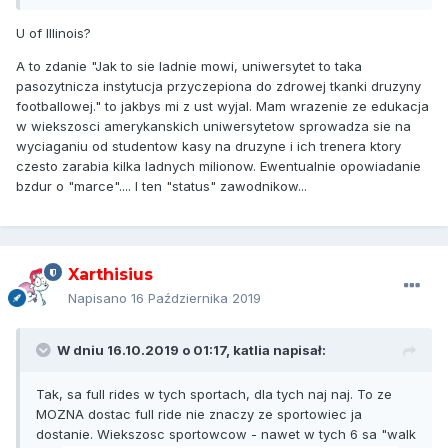
mamy "homecoming week" i np. dzis HR sugerowal ubrac
sie w kolory uczelni, a jutro mamy zalozyc non-matching
U of Illinois?
socks. Wszystko po to zeby uczcic naszych dzielnych
chlopcow kopiacych pileczke... I wogole to najlepiej
A to zdanie "Jak to sie ladnie mowi, uniwersytet to taka
krwawic na pomaranczowo-niebiesko...
pasozytnicza instytucja przyczepiona do zdrowej tkanki druzyny
footballowej." to jakbys mi z ust wyjal. Mam wrazenie ze edukacja
w wiekszosci amerykanskich uniwersytetow sprowadza sie na
wyciaganiu od studentow kasy na druzyne i ich trenera ktory
czesto zarabia kilka ladnych milionow. Ewentualnie opowiadanie
bzdur o "marce".... I ten "status" zawodnikow...
Xarthisius
Napisano
16 Października 2019
W dniu 16.10.2019 o 01:17,
katlia
napisał:
Tak, sa full rides w tych sportach, dla tych naj naj. To ze
MOZNA dostac full ride nie znaczy ze sportowiec ja
dostanie. Wiekszosc sportowcow - nawet w tych 6 sa "walk