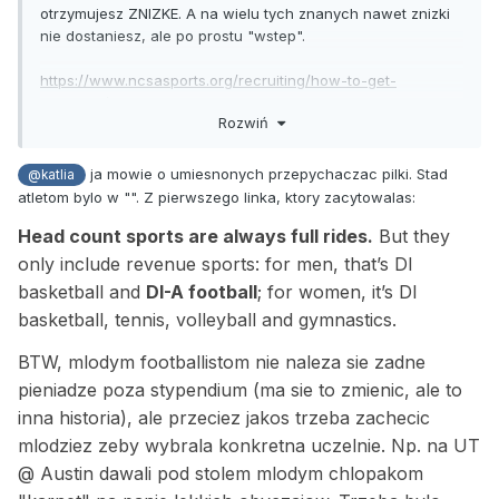
otrzymujesz ZNIZKE. A na wielu tych znanych nawet znizki
nie dostaniesz, ale po prostu "wstep".
https://www.ncsasports.org/recruiting/how-to-get-
recruited/scholarship-facts#targetText=Most student-
Rozwiń
athletes do not,and sometimes even living expenses.
https://www.cbsnews.com/news/8-things-you-should-
know-about-sports-scholarships/
ja mowie o umiesnonych przepychaczac pilki. Stad
@katlia
atletom bylo w "". Z pierwszego linka, ktory zacytowalas:
Head count sports are always full rides.
But they
only include revenue sports: for men, that’s DI
basketball and
DI-A football
; for women, it’s DI
basketball, tennis, volleyball and gymnastics.
BTW, mlodym footballistom nie naleza sie zadne
pieniadze poza stypendium (ma sie to zmienic, ale to
inna historia), ale przeciez jakos trzeba zachecic
mlodziez zeby wybrala konkretna uczelnie. Np. na UT
@ Austin dawali pod stolem mlodym chlopakom