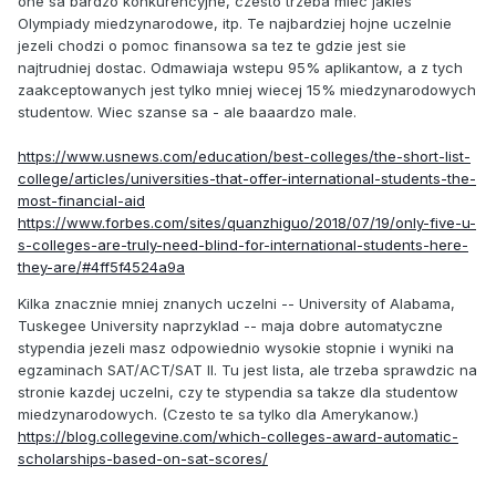
one sa bardzo konkurencyjne, czesto trzeba miec jakies
Olympiady miedzynarodowe, itp. Te najbardziej hojne uczelnie
jezeli chodzi o pomoc finansowa sa tez te gdzie jest sie
najtrudniej dostac. Odmawiaja wstepu 95% aplikantow, a z tych
zaakceptowanych jest tylko mniej wiecej 15% miedzynarodowych
studentow. Wiec szanse sa - ale baaardzo male.
https://www.usnews.com/education/best-colleges/the-short-list-
college/articles/universities-that-offer-international-students-the-
most-financial-aid
https://www.forbes.com/sites/quanzhiguo/2018/07/19/only-five-u-
s-colleges-are-truly-need-blind-for-international-students-here-
they-are/#4ff5f4524a9a
Kilka znacznie mniej znanych uczelni -- University of Alabama,
Tuskegee University naprzyklad -- maja dobre automatyczne
stypendia jezeli masz odpowiednio wysokie stopnie i wyniki na
egzaminach SAT/ACT/SAT II. Tu jest lista, ale trzeba sprawdzic na
stronie kazdej uczelni, czy te stypendia sa takze dla studentow
miedzynarodowych. (Czesto te sa tylko dla Amerykanow.)
https://blog.collegevine.com/which-colleges-award-automatic-
scholarships-based-on-sat-scores/