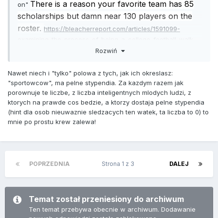
There is a reason your favorite team has 85
on"
scholarships but damn near 130 players on the
roster.
https://bleacherreport.com/articles/1591099-
examining-the-process-of-being-a-college-football-walk-
on#targetText=Recruited walk-ons are essential,130 players
Rozwiń
on the roster.
Co to znaczy? Zero pieniedzy, albo znizki.
Nawet niech i "tylko" polowa z tych, jak ich okreslasz:
"sportowcow", ma pelne stypendia. Za kazdym razem jak
porownuje te liczbe, z liczba inteligentnych mlodych ludzi, z
ktorych na prawde cos bedzie, a ktorzy dostaja pelne stypendia
(hint dla osob nieuwaznie sledzacych ten watek, ta liczba to 0) to
mnie po prostu krew zalewa!
POPRZEDNIA
Strona 1 z 3
DALEJ
Temat został przeniesiony do archiwum
Ten temat przebywa obecnie w archiwum. Dodawanie