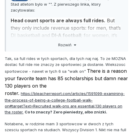
Stad atletom bylo w "". Z pierwszego linka, ktory
zacytowalas:
Head count sports are always full rides.
But
they only include revenue sports: for men, that’s
DI basketball and
DI-A football
; for women, it’s
DI basketball, tennis, volleyball and gymnastics.
Rozwiń
BTW, mlodym footballistom nie naleza sie zadne
Tak, sa full rides w tych sportach, dla tych naj naj. To ze MOZNA
pieniadze poza stypendium (ma sie to zmienic, ale
dostac full ride nie znaczy ze sportowiec ja dostanie. Wiekszosc
to inna historia), ale przeciez jakos trzeba
There is a reason
sportowcow - nawet w tych 6 sa "walk on"
zachecic mlodziez zeby wybrala konkretna
your favorite team has 85 scholarships but damn near
uczelnie. Np. na UT @ Austin dawali pod stolem
130 players on the
mlodym chlopakom "karnet" na panie lekkich
roster.
https://bleacherreport.com/articles/1591099-examining-
obyczajow. Trzeba bylo jakis incentive miec
I
the-process-of-being-a-college-football-walk-
to w takim "swietym" stanie co nie mozna kupic
on#targetText=Recruited walk-ons are essential,130 players on
the roster.
Co to znaczy? Zero pieniedzy, albo znizki.
alkoholu w niedziele przed poludniem.
Notabene, w rodzinie mam 3 sportowcow w dwoch z tych
szesciu sportach na studiach. Wszyscy Division 1. Nikt nie ma full