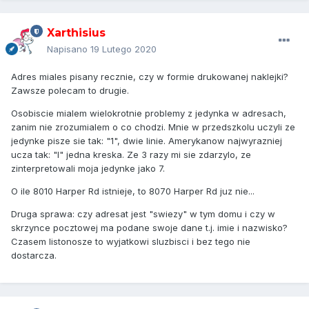
Xarthisius
Napisano
19 Lutego 2020
Adres miales pisany recznie, czy w formie drukowanej naklejki?
Zawsze polecam to drugie.
Osobiscie mialem wielokrotnie problemy z jedynka w adresach,
zanim nie zrozumialem o co chodzi. Mnie w przedszkolu uczyli ze
jedynke pisze sie tak: "1", dwie linie. Amerykanow najwyrazniej
ucza tak: "I" jedna kreska. Ze 3 razy mi sie zdarzylo, ze
zinterpretowali moja jedynke jako 7.
O ile 8010 Harper Rd istnieje, to 8070 Harper Rd juz nie...
Druga sprawa: czy adresat jest "swiezy" w tym domu i czy w
skrzynce pocztowej ma podane swoje dane t.j. imie i nazwisko?
Czasem listonosze to wyjatkowi sluzbisci i bez tego nie
dostarcza.