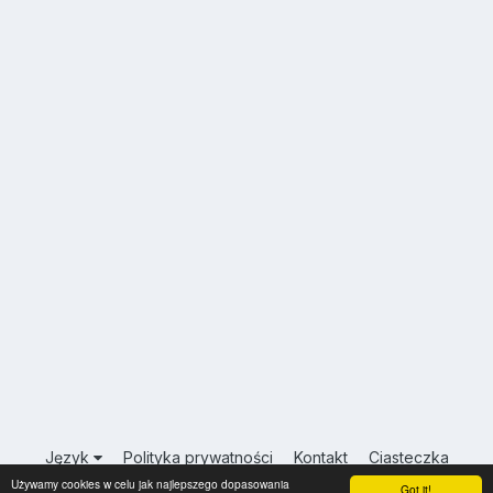
Język
Polityka prywatności
Kontakt
Ciasteczka
Używamy cookies w celu jak najlepszego dopasowania
USA.INFO.PL
Got it!