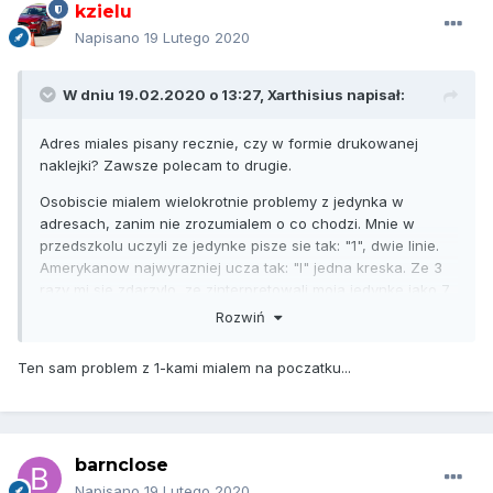
kzielu
Napisano
19 Lutego 2020
W dniu 19.02.2020 o 13:27,
Xarthisius
napisał:
Adres miales pisany recznie, czy w formie drukowanej
naklejki? Zawsze polecam to drugie.
Osobiscie mialem wielokrotnie problemy z jedynka w
adresach, zanim nie zrozumialem o co chodzi. Mnie w
przedszkolu uczyli ze jedynke pisze sie tak: "1", dwie linie.
Amerykanow najwyrazniej ucza tak: "I" jedna kreska. Ze 3
razy mi sie zdarzylo, ze zinterpretowali moja jedynke jako 7.
Rozwiń
O ile 8010 Harper Rd istnieje, to 8070 Harper Rd juz nie...
Druga sprawa: czy adresat jest "swiezy" w tym domu i czy
Ten sam problem z 1-kami mialem na poczatku...
w skrzynce pocztowej ma podane swoje dane t.j. imie i
nazwisko? Czasem listonosze to wyjatkowi sluzbisci i bez
tego nie dostarcza.
barnclose
Napisano
19 Lutego 2020