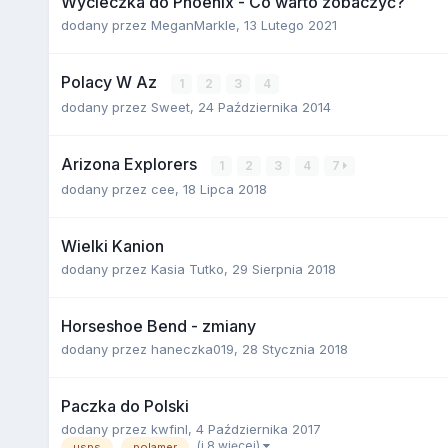
Wycieczka do Phoenix - Co warto zobaczyć?
dodany przez
MeganMarkle
,
13 Lutego 2021
Polacy W Az
1
2
3
4
dodany przez
Sweet
,
24 Października 2014
Arizona Explorers
1
2
3
4
7
dodany przez
cee
,
18 Lipca 2018
Wielki Kanion
dodany przez
Kasia Tutko
,
29 Sierpnia 2018
Horseshoe Bend - zmiany
dodany przez
haneczka019
,
28 Stycznia 2018
Paczka do Polski
dodany przez
kwfinl
,
4 Października 2017
(i 8 więcej)
usps
polamer