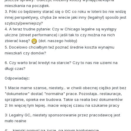
mieszkania na początek.
3. Póki co będziemy starać się o GC co roku w loterii bo nie widzę
innej perspektywy, chyba że wiecie jaki inny (legalny!) sposób jest
szybszy/pewniejszy?
4. A teraz trudne pytanie: Czy w Chicago legalne są występy
uliczne (street performance) i jeśli tak to czy można na nich
zbierać kasę?
(dot. naszego hobby)
5. Docelowo chciałbym też poznać średnie koszta wynajmu
mieszkań czy domów?
6. Czy warto brać kredyt na starcie? Czy to nas nie uziemi na
długi czas?
Odpowiadajc:
1: Macie marne szanse, niestety... w chwili obecnej ciężko jest bez
"dokumetow" dostać "normalna" prace. Pozostaja.. restauracje,
sprzątanie, opieka ew budowa. Takie sa realia bez dokumentów
2: Im więcej tym lepiej.. macie więcej czasu na szukanie pracy
3: Legalny GC, niestety sponsorowanie przez pracodawcę jest
mało realne
4: ... kiepski pomysl na zycie, na innym kontynencie.