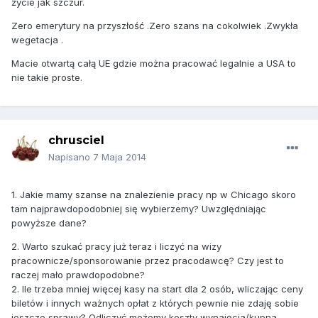
życie jak szczur.
Zero emerytury na przyszłość .Zero szans na cokolwiek .Zwykła
wegetacja .
Macie otwartą całą UE gdzie można pracować legalnie a USA to
nie takie proste.
chrusciel
Napisano
7 Maja 2014
1. Jakie mamy szanse na znalezienie pracy np w Chicago skoro
tam najprawdopodobniej się wybierzemy? Uwzględniając
powyższe dane?
2. Warto szukać pracy już teraz i liczyć na wizy
pracownicze/sponsorowanie przez pracodawcę? Czy jest to
raczej mało prawdopodobne?
2. Ile trzeba mniej więcej kasy na start dla 2 osób, wliczając ceny
biletów i innych ważnych opłat z których pewnie nie zdaję sobie
jeszcze sprawy? Odliczyć możemy koszty wynajęcia/kupna