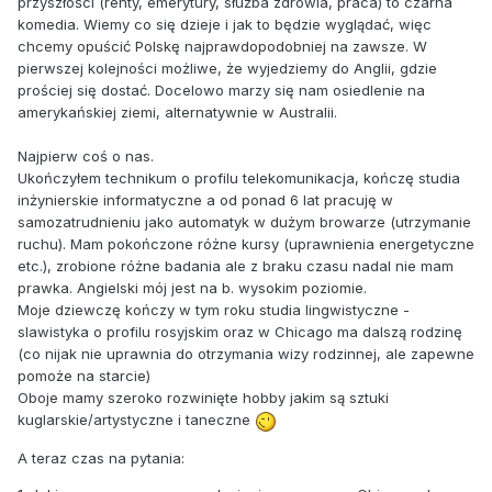
przyszłości (renty, emerytury, służba zdrowia, praca) to czarna
komedia. Wiemy co się dzieje i jak to będzie wyglądać, więc
chcemy opuścić Polskę najprawdopodobniej na zawsze. W
pierwszej kolejności możliwe, że wyjedziemy do Anglii, gdzie
prościej się dostać. Docelowo marzy się nam osiedlenie na
amerykańskiej ziemi, alternatywnie w Australii.
Najpierw coś o nas.
Ukończyłem technikum o profilu telekomunikacja, kończę studia
inżynierskie informatyczne a od ponad 6 lat pracuję w
samozatrudnieniu jako automatyk w dużym browarze (utrzymanie
ruchu). Mam pokończone różne kursy (uprawnienia energetyczne
etc.), zrobione różne badania ale z braku czasu nadal nie mam
prawka. Angielski mój jest na b. wysokim poziomie.
Moje dziewczę kończy w tym roku studia lingwistyczne -
slawistyka o profilu rosyjskim oraz w Chicago ma dalszą rodzinę
(co nijak nie uprawnia do otrzymania wizy rodzinnej, ale zapewne
pomoże na starcie)
Oboje mamy szeroko rozwinięte hobby jakim są sztuki
kuglarskie/artystyczne i taneczne
A teraz czas na pytania: