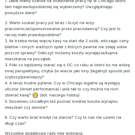
1. Jakie mamy szanse na znalezienie pracy np w Chicago skoro
tam najprawdopodobniej się wybierzemy? Uwzględniając
powyższe dane?
2. Warto szukać pracy już teraz i liczyć na wizy
pracownicze/sponsorowanie przez pracodawcę? Czy jest to
raczej mało prawdopodobne?
2. Ile trzeba mniej więcej kasy na start dla 2 osób, wliczając ceny
biletów i innych ważnych opłat z których pewnie nie zdaję sobie
jeszcze sprawy? Odliczyć możemy koszty wynajęcia/kupna
mieszkania na początek.
3. Póki co będziemy starać się o GC co roku w loterii bo nie widzę
innej perspektywy, chyba że wiecie jaki inny (legalny!) sposób jest
szybszy/pewniejszy?
4. A teraz trudne pytanie: Czy w Chicago legalne są występy
uliczne (street performance) i jeśli tak to czy można na nich
zbierać kasę?
(dot. naszego hobby)
5. Docelowo chciałbym też poznać średnie koszta wynajmu
mieszkań czy domów?
6. Czy warto brać kredyt na starcie? Czy to nas nie uziemi na
długi czas?
Wszystkie dodatkowe rady mile widziane.