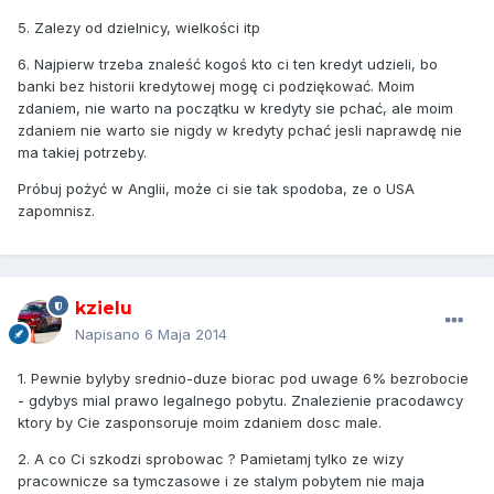
5. Zalezy od dzielnicy, wielkości itp
6. Najpierw trzeba znaleść kogoś kto ci ten kredyt udzieli, bo
banki bez historii kredytowej mogę ci podziękować. Moim
zdaniem, nie warto na początku w kredyty sie pchać, ale moim
zdaniem nie warto sie nigdy w kredyty pchać jesli naprawdę nie
ma takiej potrzeby.
Próbuj pożyć w Anglii, może ci sie tak spodoba, ze o USA
zapomnisz.
kzielu
Napisano
6 Maja 2014
1. Pewnie bylyby srednio-duze biorac pod uwage 6% bezrobocie
- gdybys mial prawo legalnego pobytu. Znalezienie pracodawcy
ktory by Cie zasponsoruje moim zdaniem dosc male.
2. A co Ci szkodzi sprobowac ? Pamietamj tylko ze wizy
pracownicze sa tymczasowe i ze stalym pobytem nie maja