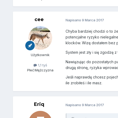
cee
Napisano
9 Marca 2017
Chyba bardziej chodzi o to że
potencjalne ryzyko nielegalnej
klocków. Wizę dostałem bez 
System jest zły i się zgodzę 
Użytkownik
Nawiązując do pozostałych pań
1,1 tyś
drugą stronę, ryzyka wprowad
Płeć:
Mężczyzna
Jeśli naprawdę chcesz pojecha
ile zrobiłeś i ile masz.
Eriq
Napisano
9 Marca 2017