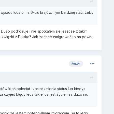
wjazdu ludziom z 6-ciu krajów. Tym bardziej stać, żeby
. Dużo podróżuje i nie spotkałem sie jeszcze z takim
ne związki z Polska? Jak zechce emigrować to na pewno
Autor
ów ktoś poleciał i został,zmienia status lub kiedys
a czyjeś błędy lecz takie juz jest życie i za dużo nic
dnić że jestem potencjalnym imigrantem. Sa to jego