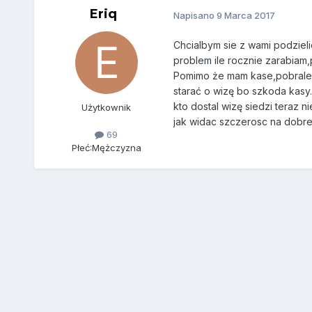
Eriq
Napisano
9 Marca 2017
Chcialbym sie z wami podziel
problem ile rocznie zarabiam,
Pomimo że mam kase,pobralem w
starać o wizę bo szkoda kasy.
kto dostal wizę siedzi teraz n
Użytkownik
jak widac szczerosc na dobr
69
Płeć:
Mężczyzna