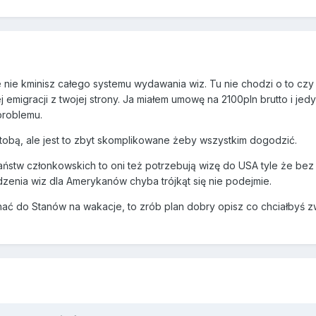
 nie kminisz całego systemu wydawania wiz. Tu nie chodzi o to czy z
 emigracji z twojej strony. Ja miałem umowę na 2100pln brutto i jed
problemu.
z tobą, ale jest to zbyt skomplikowane żeby wszystkim dogodzić.
stw członkowskich to oni też potrzebują wizę do USA tyle że bez r
zenia wiz dla Amerykanów chyba trójkąt się nie podejmie.
ć do Stanów na wakacje, to zrób plan dobry opisz co chciałbyś zwi