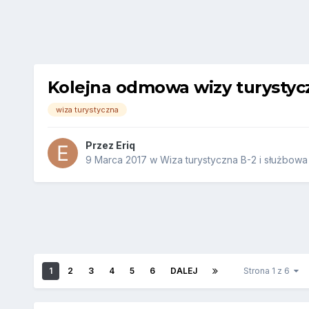
Kolejna odmowa wizy turystyc
wiza turystyczna
Przez
Eriq
9 Marca 2017
w
Wiza turystyczna B-2 i służbowa
1
2
3
4
5
6
DALEJ
Strona 1 z 6