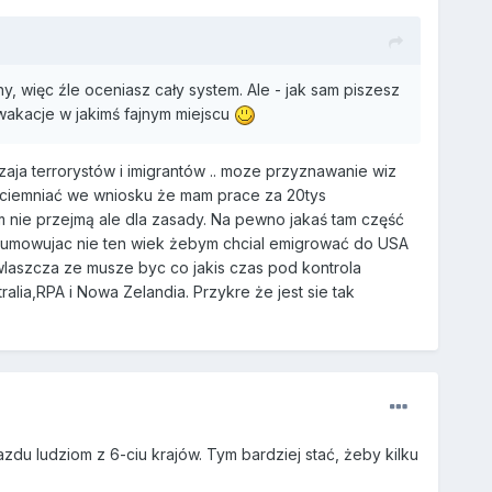
y, więc źle oceniasz cały system. Ale - jak sam piszesz
/wakacje w jakimś fajnym miejscu
zaja terrorystów i imigrantów .. moze przyznawanie wiz
aściemniać we wniosku że mam prace za 20tys
m nie przejmą ale dla zasady. Na pewno jakaś tam część
dsumowujac nie ten wiek żebym chcial emigrować do USA
zwlaszcza ze musze byc co jakis czas pod kontrola
ralia,RPA i Nowa Zelandia. Przykre że jest sie tak
du ludziom z 6-ciu krajów. Tym bardziej stać, żeby kilku