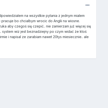
Odpowiedzialem na wszystkie pytania z jednym mialem
 pracuje bo chcialbym wrocic do Anglii na wiosne.
ka aby czegoś się czepić.. nie zamierzam już więcej się
m.. system wiz jest beznadziejny po czym widać że ktoś
irmie i napisal ze zarabiam nawet 20tys miesiecznie.. ale