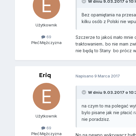
W dniu 9.03.2017 o 10:
Bez opamiętania na przesa
kilku osób z Polski nie wpu
Użytkownik
69
Szczerze to jakoś mało mnie o
Płeć:
Mężczyzna
traktowaniem.. bo nie mam zw
nie będą to Stany bo prócz w
Eriq
Napisano
9 Marca 2017
W dniu 9.03.2017 o 10:
na czym to ma polegać wyła
bylo pisane jak nie płacić 
Użytkownik
nie poradzisz.
69
Płeć:
Mężczyzna
No na pewno wykrywacz byłby 