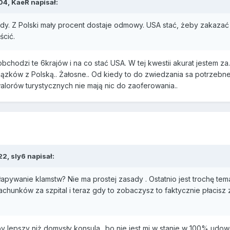
04,
KaeR
napisał:
dy. Z Polski mały procent dostaje odmowy. USA stać, żeby zakazać 
ścić.
bchodzi te 6krajów i na co stać USA. W tej kwestii akurat jestem za
iązków z Polską.. Żałosne.. Od kiedy to do zwiedzania sa potrzeb
alorów turystycznych nie mają nic do zaoferowania..
22,
sly6
napisał:
pywanie klamstw? Nie ma prostej zasady . Ostatnio jest trochę temat
rachunków za szpital i teraz gdy to zobaczysz to faktycznie płacisz z
lepszy niż domysły konsula.. bo nie jest mi w stanie w 100% udowo