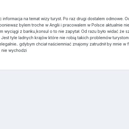
ic informacja na temat wizy turyst. Po raz drugi dostalem odmowe. 
poniewaz bylem troche w Anglii i pracowalem w Polsce aktualnie nie
yciągi z banku,konsul o to nie zapytał. Od razu było widać że szu
 Jest tyle ladnych krajów które nie robią takich problemów turysto
ielegalnie.. gdybym chciał naściemniać znajomy zatrudnił by mnie w f
e nie wychodzi