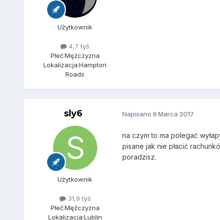
Użytkownik
4,7 tyś
Płeć:
Mężczyzna
Lokalizacja:
Hampton
Roads
sly6
Napisano
9 Marca 2017
na czym to ma polegać wyłapyw
pisane jak nie płacić rachunkó
poradzisz.
Użytkownik
31,9 tyś
Płeć:
Mężczyzna
Lokalizacja:
Lublin