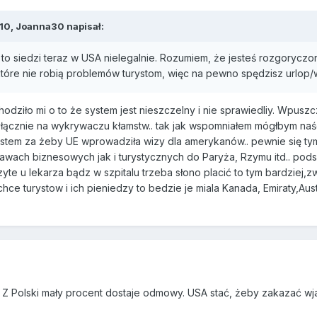
10,
Joanna30
napisał:
, to siedzi teraz w USA nielegalnie. Rozumiem, że jesteś rozgoryczon
, które nie robią problemów turystom, więc na pewno spędzisz urlop
odziło mi o to że system jest nieszczelny i nie sprawiedliy. Wpuszc
wyłącznie na wykrywaczu kłamstw.. tak jak wspomniałem mógłbym n
 jestem za żeby UE wprowadziła wizy dla amerykanów.. pewnie się ty
awach biznesowych jak i turystycznych do Paryża, Rzymu itd.. po
yte u lekarza bądz w szpitalu trzeba słono placić to tym bardziej,
hce turystow i ich pieniedzy to bedzie je miala Kanada, Emiraty,Aust
Z Polski mały procent dostaje odmowy. USA stać, żeby zakazać wjaz