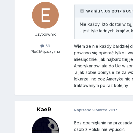
W dniu 9.03.2017 o 09:
Nie każdy, kto dostał wizę
- jest tyle ładnych krajów
Użytkownik
69
Wiem że nie każdy bardziej ch
Płeć:
Mężczyzna
powinno się opierać tylko i 
miesięcznie.. jak najbardziej
Amerykanów lata do Ue w spr
a jak sobie pomysle ze za wiz
lekarza.. no coz Ameryka nie c
traktowanym po raz kolejny
KaeR
Napisano
9 Marca 2017
Bez opamiętania na przesady. 
osób z Polski nie wpuścić.