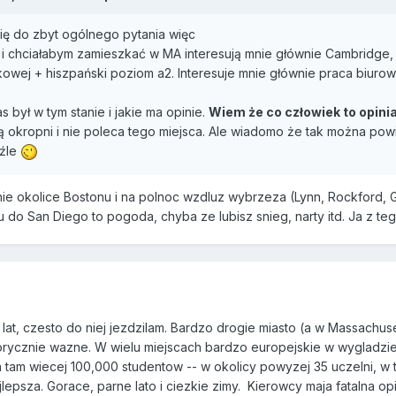
ię do zbyt ogólnego pytania więc
o i chciałabym zamieszkać w MA interesują mnie głównie Cambridge,
kowej + hiszpański poziom a2. Interesuje mnie głównie praca biuro
 był w tym stanie i jakie ma opinie.
Wiem że co człowiek to opinia
są okropni i nie poleca tego miejsca. Ale wiadomo że tak można pow
 źle
ie okolice Bostonu i na polnoc wzdluz wybrzeza (Lynn, Rockford, Gl
 do San Diego to pogoda, chyba ze lubisz snieg, narty itd. Ja z te
lat, czesto do niej jezdzilam. Bardzo drogie miasto (a w Massachus
torycznie wazne. W wielu miejscach bardzo europejskie w wygladzie
 tam wiecej 100,000 studentow -- w okolicy powyzej 35 uczelni, w 
jlepsza. Gorace, parne lato i ciezkie zimy. Kierowcy maja fatalna op