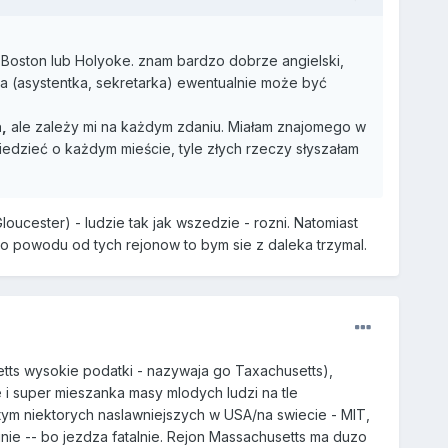
 Boston lub Holyoke. znam bardzo dobrze angielski,
wa (asystentka, sekretarka) ewentualnie może być
,
ale zależy mi na każdym zdaniu. Miałam znajomego w
iedzieć o każdym mieście, tyle złych rzeczy słyszałam
oucester) - ludzie tak jak wszedzie - rozni. Natomiast
go powodu od tych rejonow to bym sie z daleka trzymal.
etts wysokie podatki - nazywaja go Taxachusetts),
 i super mieszanka masy mlodych ludzi na tle
tym niektorych naslawniejszych w USA/na swiecie - MIT,
inie -- bo jezdza fatalnie. Rejon Massachusetts ma duzo