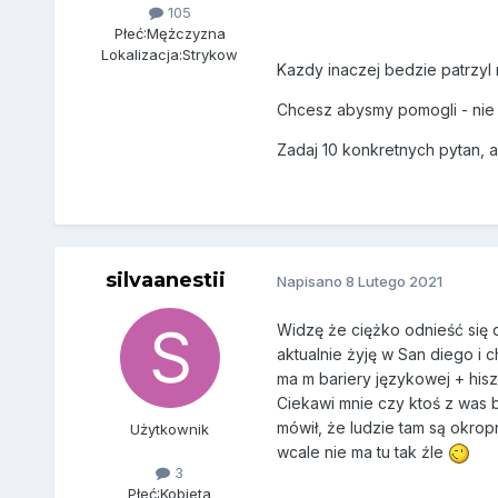
105
Płeć:
Mężczyzna
Lokalizacja:
Strykow
Kazdy inaczej bedzie patrzyl
Chcesz abysmy pomogli - nie p
Zadaj 10 konkretnych pytan, 
silvaanestii
Napisano
8 Lutego 2021
Widzę że ciężko odnieść się 
aktualnie żyję w San diego i
ma m bariery językowej + his
Ciekawi mnie czy ktoś z was by
mówił, że ludzie tam są okrop
Użytkownik
wcale nie ma tu tak źle
3
Płeć:
Kobieta