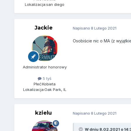
Lokalizacja:
san diego
Jackie
Napisano
8 Lutego 2021
Osobiście nic o MA (z wyjątk
Administrator honorowy
5 tyś
Płeć:
Kobieta
Lokalizacja:
Oak Park, IL
kzielu
Napisano
8 Lutego 2021
W dniu 8.02.2021 o 14: