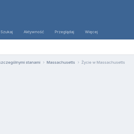
Szukaj
Aktywność
Przeglądaj
Więcej
szczególnymi stanami
Massachusetts
Życie w Massachusetts