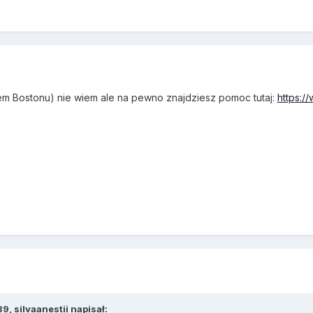
iem Bostonu) nie wiem ale na pewno znajdziesz pomoc tutaj:
https:/
39,
silvaanestii
napisał: