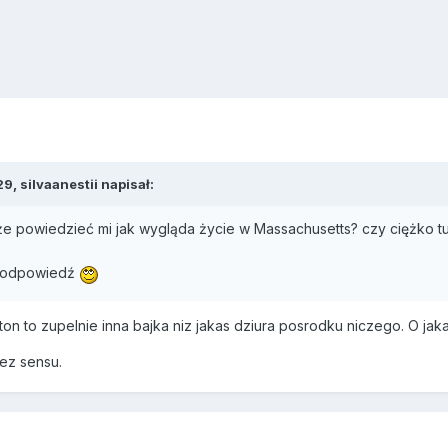
29,
silvaanestii
napisał:
e powiedzieć mi jak wygląda życie w Massachusetts? czy ciężko tut
ą odpowiedź
n to zupelnie inna bajka niz jakas dziura posrodku niczego. O jak
ez sensu.