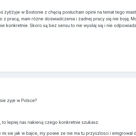
toś żył/żyje w Bostonie z chęcią posłucham opinii na temat tego miast
o z pracą, mam różne doświadczenia i żadnej pracy się nie boję. Mo
ie konkretnie. Skoro są bez sensu to nie wysilaj się i nie odpowi
sie zyje w Polsce?
 to lepiej nas nakieruj czego konkretnie szukasz.
mi sie jak w bajce, iny powie ze nie ma tu przyszlosci i emigrowal d