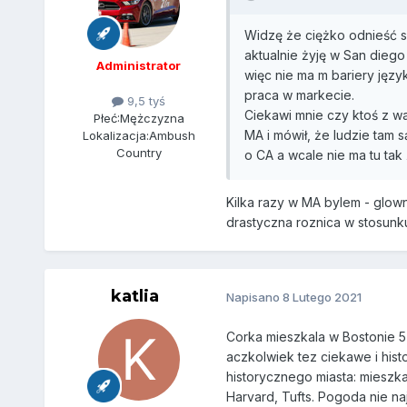
Widzę że ciężko odnieść s
aktualnie żyję w San dieg
Administrator
więc nie ma m bariery języ
praca w markecie.
9,5 tyś
Ciekawi mnie czy ktoś z was
Płeć:
Mężczyzna
MA i mówił, że ludzie tam 
Lokalizacja:
Ambush
Country
o CA a wcale nie ma tu tak
Kilka razy w MA bylem - glown
drastyczna roznica w stosunku
katlia
Napisano
8 Lutego 2021
Corka mieszkala w Bostonie 5 
aczkolwiek tez ciekawe i his
historycznego miasta: mieszka
Harvard, Tufts. Pogoda nie na