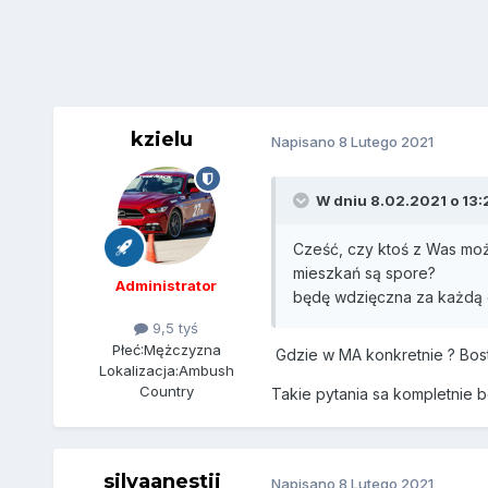
kzielu
Napisano
8 Lutego 2021
W dniu 8.02.2021 o 13:
Cześć, czy ktoś z Was moż
mieszkań są spore?
Administrator
będę wdzięczna za każd
9,5 tyś
Płeć:
Mężczyzna
Gdzie w MA konkretnie ? Bosto
Lokalizacja:
Ambush
Country
Takie pytania sa kompletnie b
silvaanestii
Napisano
8 Lutego 2021