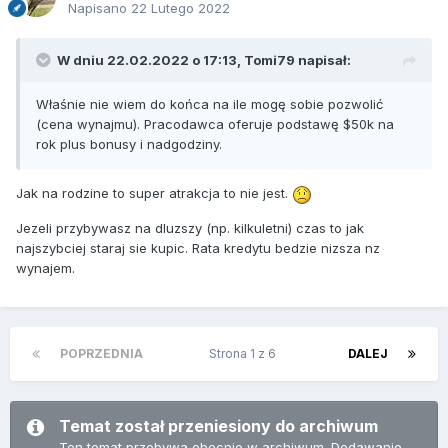
Napisano
22 Lutego 2022
W dniu 22.02.2022 o 17:13,
Tomi79
napisał:
Właśnie nie wiem do końca na ile mogę sobie pozwolić
(cena wynajmu). Pracodawca oferuje podstawę $50k na
rok plus bonusy i nadgodziny.
Jak na rodzine to super atrakcja to nie jest.
Jezeli przybywasz na dluzszy (np. kilkuletni) czas to jak
najszybciej staraj sie kupic. Rata kredytu bedzie nizsza nz
wynajem.
POPRZEDNIA
Strona 1 z 6
DALEJ
Temat został przeniesiony do archiwum
Ten temat przebywa obecnie w archiwum. Dodawanie