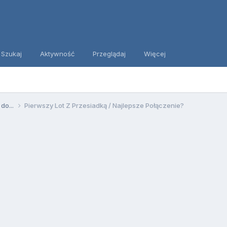
Szukaj
Aktywność
Przeglądaj
Więcej
 do...
Pierwszy Lot Z Przesiadką / Najlepsze Połączenie?