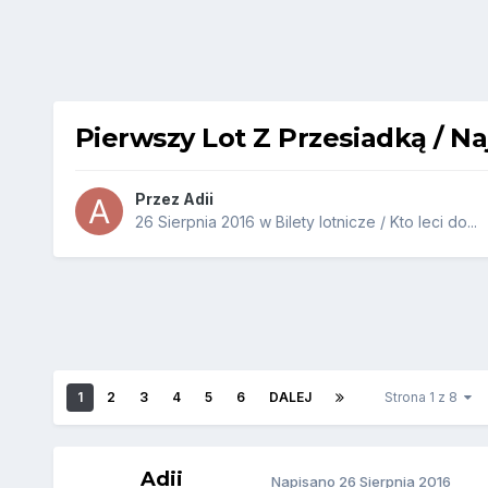
Pierwszy Lot Z Przesiadką / Na
Przez
Adii
26 Sierpnia 2016
w
Bilety lotnicze / Kto leci do...
1
2
3
4
5
6
DALEJ
Strona 1 z 8
Adii
Napisano
26 Sierpnia 2016