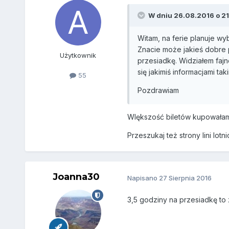
W dniu 26.08.2016 o 21:
Witam, na ferie planuje wy
Znacie może jakieś dobre po
Użytkownik
przesiadkę. Widziałem fajn
się jakimiś informacjami tak
55
Pozdrawiam
WIększość biletów kupowałam 
Przeszukaj też strony lini lot
Joanna30
Napisano
27 Sierpnia 2016
3,5 godziny na przesiadkę to 