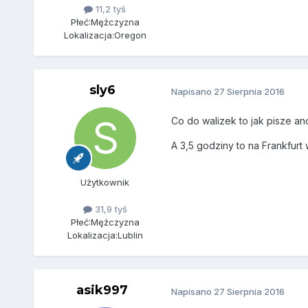
11,2 tyś
Płeć:
Mężczyzna
Lokalizacja:
Oregon
sly6
Napisano
27 Sierpnia 2016
Co do walizek to jak pisze 
A 3,5 godziny to na Frankfurt
Użytkownik
31,9 tyś
Płeć:
Mężczyzna
Lokalizacja:
Lublin
asik997
Napisano
27 Sierpnia 2016