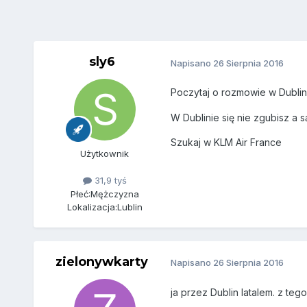
sly6
Napisano
26 Sierpnia 2016
Poczytaj o rozmowie w Dublini
W Dublinie się nie zgubisz a 
Szukaj w KLM Air France
Użytkownik
31,9 tyś
Płeć:
Mężczyzna
Lokalizacja:
Lublin
zielonywkarty
Napisano
26 Sierpnia 2016
ja przez Dublin latalem. z te