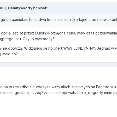
:58, zielonywkarty napisał:
 tego co pamietam to sa dwa terminale. lotnisko fajne a bezclowa kon
ą opcją jest lot przez Dublin (Rozsądna cena, mały czas oczekiwani
tępnego lotu. Czy to wystarczy?
a nie dotyczą. Widziałem pełno ofert WAW-LONDYN-NY. Jednak w wi
ę mało co?
lko na przesiadke ale zdazysz wszystkich znajomych na Facebooku
 miałem godzinę, ja zdążyłem ale moje walizki nie, dogonily mnie p