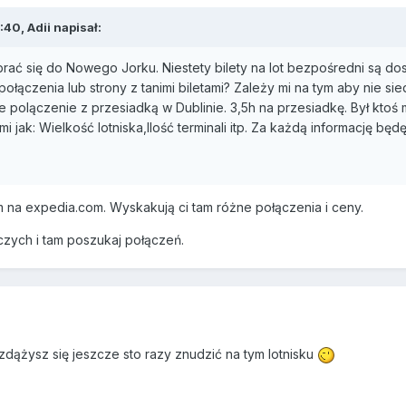
40, Adii napisał:
brać się do Nowego Jorku. Niestety bilety na lot bezpośredni są dos
łączenia lub strony z tanimi biletami? Zależy mi na tym aby nie sied
e polączenie z przesiadką w Dublinie. 3,5h na przesiadkę. Był ktoś 
imi jak: Wielkość lotniska,Ilość terminali itp. Za każdą informację bę
na expedia.com. Wyskakują ci tam różne połączenia i ceny.
niczych i tam poszukaj połączeń.
zdążysz się jeszcze sto razy znudzić na tym lotnisku