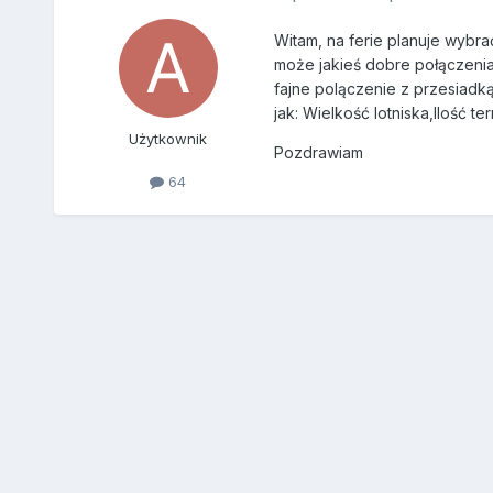
Witam, na ferie planuje wybra
może jakieś dobre połączenia l
fajne polączenie z przesiadką 
jak: Wielkość lotniska,Ilość t
Użytkownik
Pozdrawiam
64