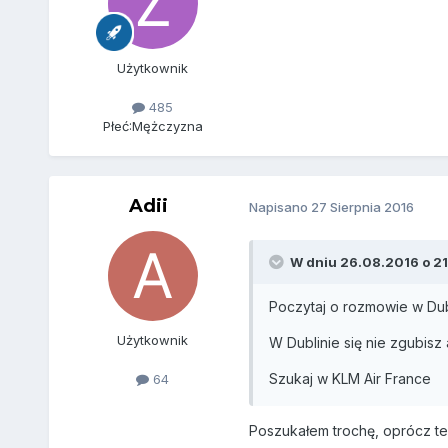
Użytkownik
485
Płeć:
Mężczyzna
Adii
Napisano
27 Sierpnia 2016
W dniu 26.08.2016 o 21:
Poczytaj o rozmowie w Dubl
Użytkownik
W Dublinie się nie zgubisz
Szukaj w KLM Air France
64
Poszukałem trochę, oprócz te