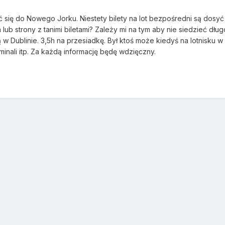
ć się do Nowego Jorku. Niestety bilety na lot bezpośredni są dosyć
ub strony z tanimi biletami? Zależy mi na tym aby nie siedzieć dług
w Dublinie. 3,5h na przesiadkę. Był ktoś może kiedyś na lotnisku w D
erminali itp. Za każdą informację będę wdzięczny.