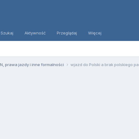
Szukaj
Aktywność
Przeglądaj
Więcej
, prawa jazdy i inne formalności
wjazd do Polski a brak polskiego p