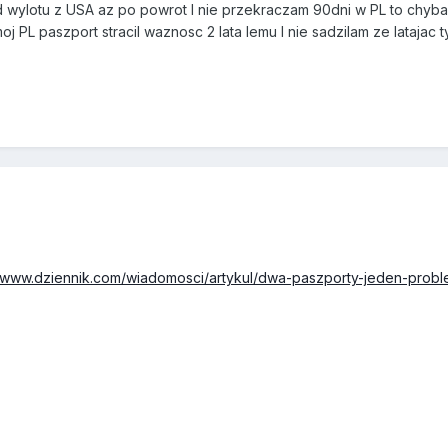
 wylotu z USA az po powrot I nie przekraczam 90dni w PL to chyb
oj PL paszport stracil waznosc 2 lata lemu I nie sadzilam ze latajac 
//www.dziennik.com/wiadomosci/artykul/dwa-paszporty-jeden-prob