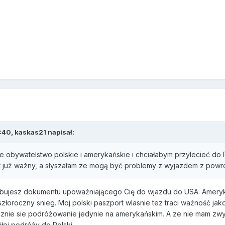
:40,
kaskas21
napisał:
 obywatelstwo polskie i amerykańskie i chciałabym przylecieć do P
est już ważny, a słyszałam ze mogą być problemy z wyjazdem z po
bujesz dokumentu upoważniającego Cię do wjazdu do USA. Ameryka
eszłoroczny snieg. Moj polski paszport wlasnie tez traci ważność j
znie sie podróżowanie jedynie na amerykańskim. A ze nie mam zwycz
iłej podróży do Polski.