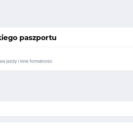
kiego paszportu
a jazdy i inne formalności