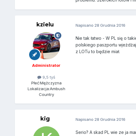
kzielu
Napisano
28 Grudnia 2016
Nie tak łatwo - W PL się o ta
polskiego paszportu wjeżdżają
z LOTu to będzie miał.
Administrator
9,5 tyś
Płeć:
Mężczyzna
Lokalizacja:
Ambush
Country
kig
Napisano
28 Grudnia 2016
Serio? A skad PL wie ze ja ma