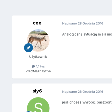
cee
Napisano
28 Grudnia 2016
Analogiczną sytuację miała mo
Użytkownik
1,1 tyś
Płeć:
Mężczyzna
sly6
Napisano
28 Grudnia 2016
jesli chcesz wyrobić paszport