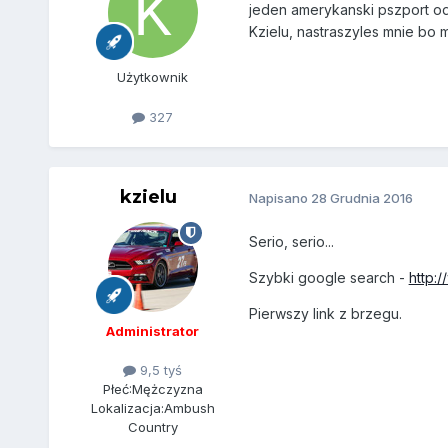
jeden amerykanski pszport od
Kzielu, nastraszyles mnie bo m
Użytkownik
327
kzielu
Napisano
28 Grudnia 2016
Serio, serio...
Szybki google search -
http:
Pierwszy link z brzegu.
Administrator
9,5 tyś
Płeć:
Mężczyzna
Lokalizacja:
Ambush
Country