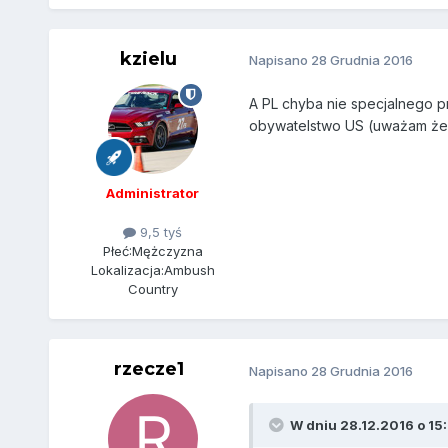
kzielu
Napisano
28 Grudnia 2016
A PL chyba nie specjalnego pr
obywatelstwo US (uważam że t
Administrator
9,5 tyś
Płeć:
Mężczyzna
Lokalizacja:
Ambush
Country
rzecze1
Napisano
28 Grudnia 2016
W dniu 28.12.2016 o 15: