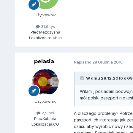
Użytkownik
31,9 tyś
Płeć:
Mężczyzna
Lokalizacja:
Lublin
pelasia
Napisano
28 Grudnia 2016
W dniu 28.12.2016 o 08
Witam , posiadam podwójne
mój polski paszport nie j
Użytkownik
2,9 tyś
A dlaczego problemy? Potrze
Płeć:
Kobieta
paszport ich interesuje jak z
Lokalizacja:
CO
czasu aby wyrobić nowy i zac
problemu. Szerokich lotów i m