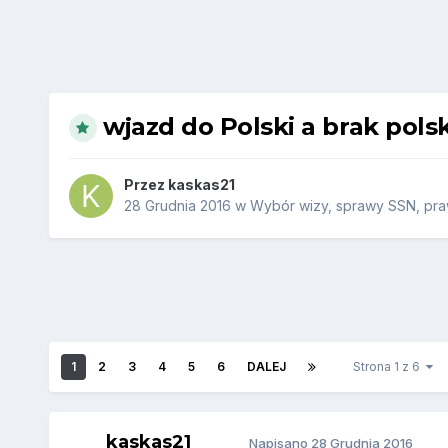
wjazd do Polski a brak pols
Przez
kaskas21
28 Grudnia 2016
w
Wybór wizy, sprawy SSN, praw
1
2
3
4
5
6
DALEJ
Strona 1 z 6
kaskas21
Napisano
28 Grudnia 2016