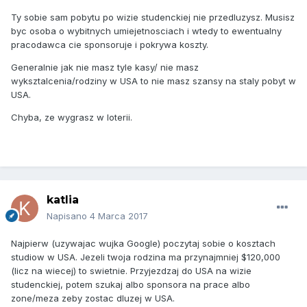
Ty sobie sam pobytu po wizie studenckiej nie przedluzysz. Musisz
byc osoba o wybitnych umiejetnosciach i wtedy to ewentualny
pracodawca cie sponsoruje i pokrywa koszty.
Generalnie jak nie masz tyle kasy/ nie masz
wyksztalcenia/rodziny w USA to nie masz szansy na staly pobyt w
USA.
Chyba, ze wygrasz w loterii.
katlia
Napisano
4 Marca 2017
Najpierw (uzywajac wujka Google) poczytaj sobie o kosztach
studiow w USA. Jezeli twoja rodzina ma przynajmniej $120,000
(licz na wiecej) to swietnie. Przyjezdzaj do USA na wizie
studenckiej, potem szukaj albo sponsora na prace albo
zone/meza zeby zostac dluzej w USA.