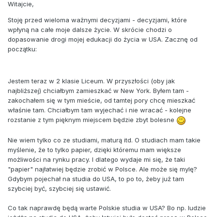
Witajcie,
Stoję przed wieloma ważnymi decyzjami - decyzjami, które
wpłyną na całe moje dalsze życie. W skrócie chodzi o
dopasowanie drogi mojej edukacji do życia w USA. Zacznę od
początku:
Jestem teraz w 2 klasie Liceum. W przyszłości (oby jak
najbliższej) chciałbym zamieszkać w New York. Byłem tam -
zakochałem się w tym mieście, od tamtej pory chcę mieszkać
właśnie tam. Chciałbym tam wyjechać i nie wracać - kolejne
rozstanie z tym pięknym miejscem będzie zbyt bolesne
Nie wiem tylko co ze studiami, maturą itd. O studiach mam takie
myślenie, że to tylko papier, dzięki któremu mam większe
możliwości na rynku pracy. I dlatego wydaje mi się, że taki
"papier" najłatwiej będzie zrobić w Polsce. Ale może się mylę?
Gdybym pojechał na studia do USA, to po to, żeby już tam
szybciej być, szybciej się ustawić.
Co tak naprawdę będą warte Polskie studia w USA? Bo np. ludzie