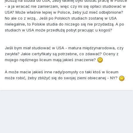
jeżdżą na studia do USA, żeby łatwiej było dostać pracę w Polsce
- a ja wracać nie zamierzam, więc czy mi się opłaci studiować w
USA? Może właśnie lepiej w Polsce, żeby już mieć odbębnione?
No ale co z wizą... Jeśli po Polskich studiach zostanę w USA
nielegalnie, to Polskie studia do niczego się nie przydadzą. A po
studiach w USA może przedłużę pobyt pracując u kogoś?
Jeśli bym miał studiować w USA - matura międzynarodowa, czy
zwykła? Jakie certyfikaty są potrzebne, co zdawać? Oceny z
mojego nędznego liceum mają jakieś znaczenie?
A może macie jakieś inne rady/pomysły co taki ktoś w liceum
może robić, żeby zbliżyć się do swojej ziemi obiecanej - NY?