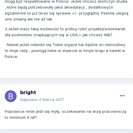
mogą być respektowane w Polsce. Jeżeli chcesz skończyć studia
, które będą potrzebowały jakiś akredytacji , dodatkowych
egzaminów to już teraz się sprawie +/- przyglądnij. Pewnie ulegną
one zmianą ale nie aż tak.
3.Jeżeli masz taką możliwość to próbuj robić projekty/wolontariat
dla podmiotów znajdujących się w USA.+ jak chcesz W&T
. Nawet jeżeli odwidzi się Tobie wyjazd lub będzie on niemożliwy
to moje rady , pomogą tobie w staarcie w innym kraju a nawet w
Polsce.
bright
Napisano
4 Marca 2017
Poprawcie mnie jeśli się mylę, oczekiwanie na wizę pracowniczą
to minimum 6 lat?